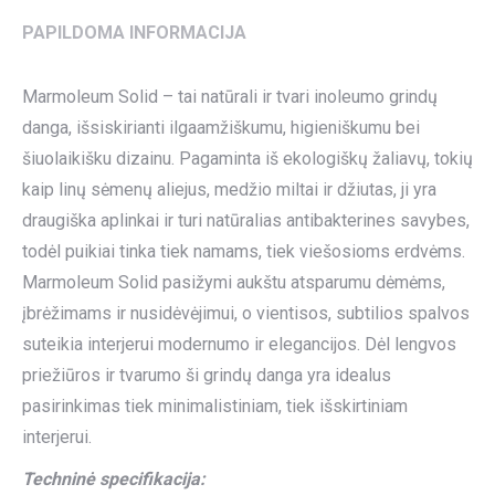
PAPILDOMA INFORMACIJA
Marmoleum Solid – tai natūrali ir tvari inoleumo grindų
danga, išsiskirianti ilgaamžiškumu, higieniškumu bei
šiuolaikišku dizainu. Pagaminta iš ekologiškų žaliavų, tokių
kaip linų sėmenų aliejus, medžio miltai ir džiutas, ji yra
draugiška aplinkai ir turi natūralias antibakterines savybes,
todėl puikiai tinka tiek namams, tiek viešosioms erdvėms.
Marmoleum Solid pasižymi aukštu atsparumu dėmėms,
įbrėžimams ir nusidėvėjimui, o vientisos, subtilios spalvos
suteikia interjerui modernumo ir elegancijos. Dėl lengvos
priežiūros ir tvarumo ši grindų danga yra idealus
pasirinkimas tiek minimalistiniam, tiek išskirtiniam
interjerui.
Techninė specifikacija: