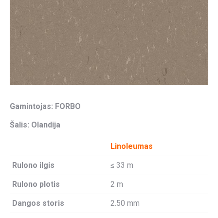
Gamintojas: FORBO
Šalis: Olandija
Linoleumas
Rulono ilgis
≤ 33 m
Rulono plotis
2 m
Dangos storis
2.50 mm