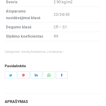
Svoris
2.90 kg/m2
Atsparumo
23/34/43
nusidėvėjimui klasė
Degumo klasė
Cfl – S1
Slydimo koeficientas
R9
Categories:
Grindų linoleumas
,
Linoleumai
Pasidalinkite
Share
Share
Share
Share
Share
on
on
on
on
on
Twitter
Pinterest
LinkedIn
WhatsApp
Facebook
APRAŠYMAS