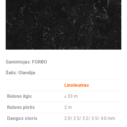
Gamintojas: FORBO
Šalis: Olandija
Linoleumas
Rulono ilgis
≤ 33 m
Rulono plotis
2 m
Dangos storis
2.0/ 2.5/ 3.2/ 3.5/ 4.0 mm