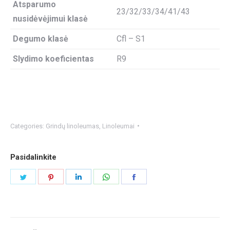
Atsparumo
23/32/33/34/41/43
nusidėvėjimui klasė
Degumo klasė
Cfl – S1
Slydimo koeficientas
R9
Categories:
Grindų linoleumas
,
Linoleumai
Pasidalinkite
Share
Share
Share
Share
Share
on
on
on
on
on
Twitter
Pinterest
LinkedIn
WhatsApp
Facebook