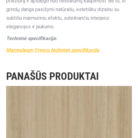
priežiūrą ir apsaugo nuo nešvarumų kaupimosi. Be to, ši
grindų danga pasižymi natūraliu, estetišku dizainu su
subtiliu marmuriniu efektu, suteikiančiu interjerui
elegancijos ir jaukumo.
Techninė specifikacija:
Marmoleum Fresco techninė specifikacija
PANAŠŪS PRODUKTAI