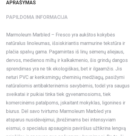
APRAŠYMAS
PAPILDOMA INFORMACIJA
Marmoleum Marbled – Fresco yra aukštos kokybės
natūralus linoleumas, išsiskiriantis marmurine tekstūra ir
plačia spalvų gama. Pagamintas iš linų sėmenų aliejaus,
dervos, medienos miltų ir kalkakmenio, šis grindų dangos
sprendimas yra ne tik ekologiškas, bet ir ilgaamžis. Jis
neturi PVC ar kenksmingų cheminių medžiagų, pasižymi
natūraliomis antibakterinėmis savybėmis, todėl yra saugus
sveikatai ir puikiai tinka tiek gyvenamosioms, tiek
komercinėms patalpoms, įskaitant mokyklas, ligonines ir
biurus. Dėl savo tvirtumo Marmoleum Marbled yra
atsparus nusidėvėjimui, įbrėžimams bei intensyviam
eismui, o specialus apsauginis paviršius užtikrina lengvą