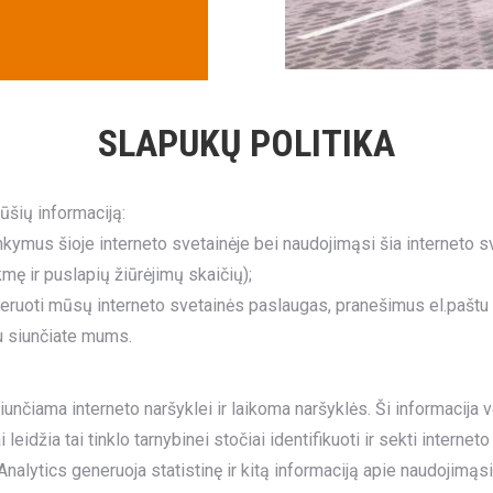
SLAPUKŲ POLITIKA
ūšių informaciją:
nkymus šioje interneto svetainėje bei naudojimąsi šia interneto s
kmę ir puslapių žiūrėjimų skaičių);
eruoti mūsų interneto svetainės paslaugas, pranešimus el.paštu i
mu siunčiate mums.
iunčiama interneto naršyklei ir laikoma naršyklės. Ši informacija v
 leidžia tai tinklo tarnybinei stočiai identifikuoti ir sekti inter
 Analytics generuoja statistinę ir kitą informaciją apie naudojim