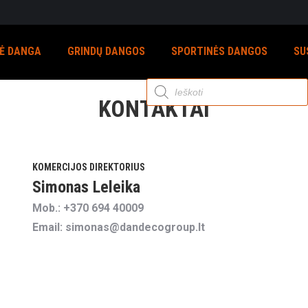
NĖ DANGA
GRINDŲ DANGOS
SPORTINĖS DANGOS
SU
Products
search
KONTAKTAI
KOMERCIJOS DIREKTORIUS
Simonas Leleika
Mob.: +370 694 40009
Email: simonas@dandecogroup.lt