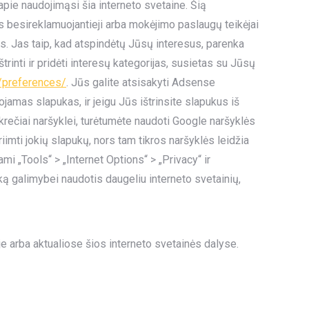
pie naudojimąsi šia interneto svetaine. Šią
s besireklamuojantieji arba mokėjimo paslaugų teikėjai
. Jas taip, kad atspindėtų Jūsų interesus, parenka
inti ir pridėti interesų kategorijas, susietas su Jūsų
/preferences/
. Jūs galite atsisakyti Adsense
mas slapukas, ir jeigu Jūs ištrinsite slapukus iš
rečiai naršyklei, turėtumėte naudoti Google naršyklės
imti jokių slapukų, nors tam tikros naršyklės leidžia
mi „Tools“ > „Internet Options“ > „Privacy“ ir
ką galimybei naudotis daugeliu interneto svetainių,
e arba aktualiose šios interneto svetainės dalyse.