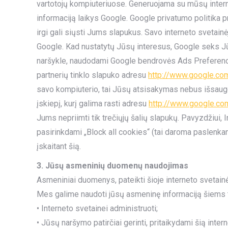
vartotojų kompiuteriuose. Generuojama su mūsų interne
informaciją laikys Google. Google privatumo politika p
irgi gali siųsti Jums slapukus. Savo interneto sveta
Google. Kad nustatytų Jūsų interesus, Google seks Jūsų
naršykle, naudodami Google bendrovės Ads Preference
partnerių tinklo slapuko adresu
http://www.google.co
savo kompiuterio, tai Jūsų atsisakymas nebus išsaugo
įskiepį, kurį galima rasti adresu
http://www.google.co
Jums nepriimti tik trečiųjų šalių slapukų. Pavyzdžiui, 
pasirinkdami „Block all cookies“ (tai daroma paslenkan
įskaitant šią.
3. Jūsų asmeninių duomenų naudojimas
Asmeniniai duomenys, pateikti šioje interneto svetainė
Mes galime naudoti jūsų asmeninę informaciją šiems 
• Interneto svetainei administruoti;
• Jūsų naršymo patirčiai gerinti, pritaikydami šią int