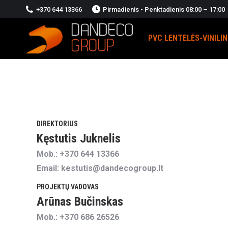
+370 644 13366
Pirmadienis - Penktadienis 08:00 – 17:00
PVC LENTELĖS-VINILI
DIREKTORIUS
Kęstutis Juknelis
Mob.: +370 644 13366
Email: kestutis@dandecogroup.lt
PROJEKTŲ VADOVAS
Arūnas Bučinskas
Mob.: +370 686 26526