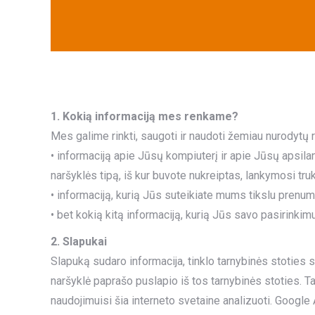
1. Kokią informaciją mes renkame?
Mes galime rinkti, saugoti ir naudoti žemiau nurodytų r
• informaciją apie Jūsų kompiuterį ir apie Jūsų apsila
naršyklės tipą, iš kur buvote nukreiptas, lankymosi tru
• informaciją, kurią Jūs suteikiate mums tikslu prenum
• bet kokią kitą informaciją, kurią Jūs savo pasirinki
2. Slapukai
Slapuką sudaro informacija, tinklo tarnybinės stoties s
naršyklė paprašo puslapio iš tos tarnybinės stoties. Tai
naudojimuisi šia interneto svetaine analizuoti. Google