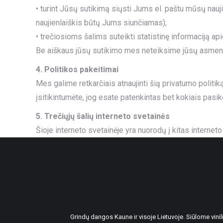
• turint Jūsų sutikimą siųsti Jums el. paštu mūsų nauj
naujienlaiškis būtų Jums siunčiamas);
• trečiosioms šalims suteikti statistinę informaciją ap
Be aiškaus jūsų sutikimo mes neteiksime jūsų asmeni
4. Politikos pakeitimai
Mes galime retkarčiais atnaujinti šią privatumo politik
įsitikintumėte, jog esate patenkintas bet kokiais pasik
5. Trečiųjų šalių interneto svetainės
Šioje interneto svetainėje yra nuorodų į kitas internet
Grindų dangos Kaune ir visoje Lietuvoje. Siūlome vin