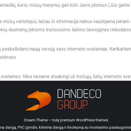
ienlaiškį, kuris, mūsų manymu, gali būti Jums įdomus (Jūs galite
ie mūsų vartotojus, tačiau ši informacija nebus naudojama jokiam at
nių duomenų jokioms trečiosioms šalims tiesioginės rinkodaros 
ą paskelbdami naują versiją savo interneto svetainėje. Kartkartėm
eitimais.
o svetaines. Mes nesame atsakingi už trečiųjų šalių interneto svet
Dream-Theme — truly
premium WordPress themes
ilinę dangą, PVC grindis, kiliminę dangą ir linoleumą su montavimo paslaugomis