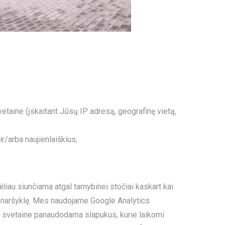
vetaine (įskaitant Jūsų IP adresą, geografinę vietą,
r/arba naujienlaiškius;
ėliau siunčiama atgal tarnybinei stočiai kaskart kai
neto naršyklę. Mes naudojame Google Analytics
ąsi svetaine panaudodama slapukus, kurie laikomi