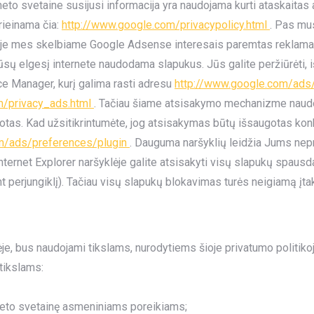
to svetaine susijusi informacija yra naudojama kurti ataskaitas a
rieinama čia:
http://www.google.com/privacypolicy.html
. Pas mu
inėje mes skelbiame Google Adsense interesais paremtas reklamas
 elgesį internete naudodama slapukus. Jūs galite peržiūrėti, ištr
 Manager, kurį galima rasti adresu
http://www.google.com/ads
m/privacy_ads.html
. Tačiau šiame atsisakymo mechanizme naudoja
tas. Kad užsitikrintumėte, jog atsisakymas būtų išsaugotas konk
m/ads/preferences/plugin
. Dauguma naršyklių leidžia Jums nepri
Internet Explorer naršyklėje galite atsisakyti visų slapukų spausda
t perjungiklį). Tačiau visų slapukų blokavimas turės neigiamą įta
je, bus naudojami tikslams, nurodytiems šioje privatumo politikoj
tikslams:
erneto svetainę asmeniniams poreikiams;