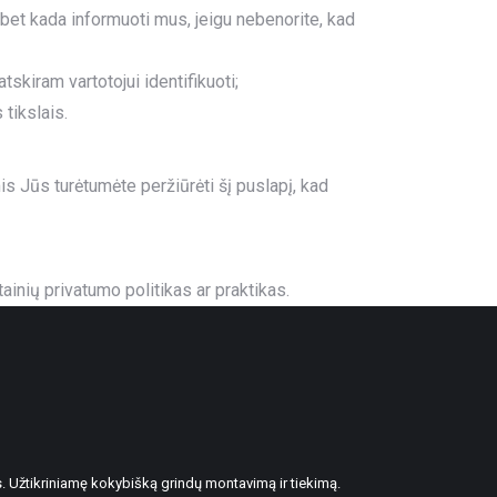
 bet kada informuoti mus, jeigu nebenorite, kad
skiram vartotojui identifikuoti;
tikslais.
is Jūs turėtumėte peržiūrėti šį puslapį, kad
ainių privatumo politikas ar praktikas.
. Užtikriniamę kokybišką grindų montavimą ir tiekimą.