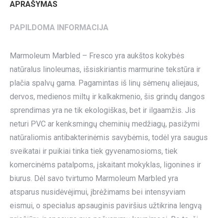
APRAŠYMAS
PAPILDOMA INFORMACIJA
Marmoleum Marbled – Fresco yra aukštos kokybės
natūralus linoleumas, išsiskiriantis marmurine tekstūra ir
plačia spalvų gama. Pagamintas iš linų sėmenų aliejaus,
dervos, medienos miltų ir kalkakmenio, šis grindų dangos
sprendimas yra ne tik ekologiškas, bet ir ilgaamžis. Jis
neturi PVC ar kenksmingų cheminių medžiagų, pasižymi
natūraliomis antibakterinėmis savybėmis, todėl yra saugus
sveikatai ir puikiai tinka tiek gyvenamosioms, tiek
komercinėms patalpoms, įskaitant mokyklas, ligonines ir
biurus. Dėl savo tvirtumo Marmoleum Marbled yra
atsparus nusidėvėjimui, įbrėžimams bei intensyviam
eismui, o specialus apsauginis paviršius užtikrina lengvą