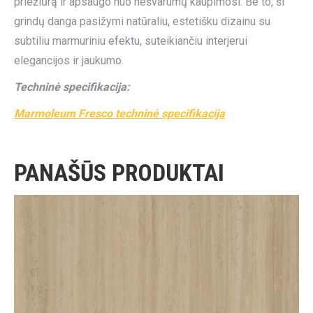
priežiūrą ir apsaugo nuo nešvarumų kaupimosi. Be to, ši
grindų danga pasižymi natūraliu, estetišku dizainu su
subtiliu marmuriniu efektu, suteikiančiu interjerui
elegancijos ir jaukumo.
Techninė specifikacija:
Marmoleum Fresco techninė specifikacija
PANAŠŪS PRODUKTAI