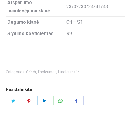
Atsparumo
23/32/33/34/41/43
nusidėvėjimui klasė
Degumo klasė
Cfl – S1
Slydimo koeficientas
R9
Categories:
Grindų linoleumas
,
Linoleumai
Pasidalinkite
Share
Share
Share
Share
Share
on
on
on
on
on
Twitter
Pinterest
LinkedIn
WhatsApp
Facebook