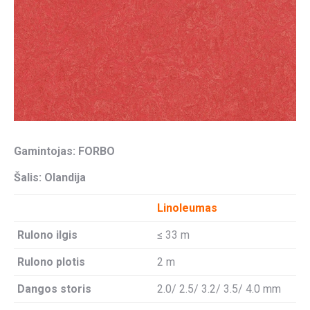
Gamintojas: FORBO
Šalis: Olandija
Linoleumas
Rulono ilgis
≤ 33 m
Rulono plotis
2 m
Dangos storis
2.0/ 2.5/ 3.2/ 3.5/ 4.0 mm