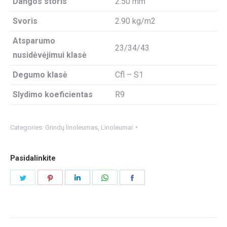
Dangos storis
2.50 mm
Svoris
2.90 kg/m2
Atsparumo
23/34/43
nusidėvėjimui klasė
Degumo klasė
Cfl – S1
Slydimo koeficientas
R9
Categories:
Grindų linoleumas
,
Linoleumai
Pasidalinkite
Share
Share
Share
Share
Share
on
on
on
on
on
Twitter
Pinterest
LinkedIn
WhatsApp
Facebook