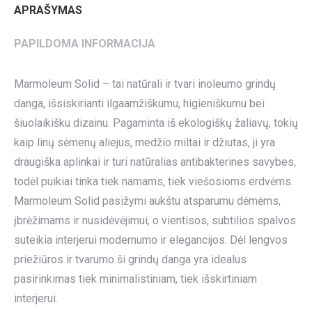
APRAŠYMAS
PAPILDOMA INFORMACIJA
Marmoleum Solid – tai natūrali ir tvari inoleumo grindų
danga, išsiskirianti ilgaamžiškumu, higieniškumu bei
šiuolaikišku dizainu. Pagaminta iš ekologiškų žaliavų, tokių
kaip linų sėmenų aliejus, medžio miltai ir džiutas, ji yra
draugiška aplinkai ir turi natūralias antibakterines savybes,
todėl puikiai tinka tiek namams, tiek viešosioms erdvėms.
Marmoleum Solid pasižymi aukštu atsparumu dėmėms,
įbrėžimams ir nusidėvėjimui, o vientisos, subtilios spalvos
suteikia interjerui modernumo ir elegancijos. Dėl lengvos
priežiūros ir tvarumo ši grindų danga yra idealus
pasirinkimas tiek minimalistiniam, tiek išskirtiniam
interjerui.