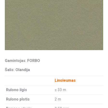
Gamintojas: FORBO
Šalis: Olandija
Linoleumas
Rulono ilgis
≤ 33 m
Rulono plotis
2 m