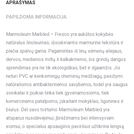
APRAŠYMAS
PAPILDOMA INFORMACIJA
Marmoleum Marbled – Fresco yra aukštos kokybės
natūralus linoleumas, išsiskiriantis marmurine tekstūra ir
plačia spalvų gama. Pagamintas iš linų sėmenų aliejaus,
dervos, medienos miltų ir kalkakmenio, šis grindų dangos
sprendimas yra ne tik ekologiškas, bet ir ilgaamžis. Jis
neturi PVC ar kenksmingų cheminių medžiagų, pasižymi
natūraliomis antibakterinėmis savybėmis, todėl yra saugus
sveikatai ir puikiai tinka tiek gyvenamosioms, tiek
komercinėms patalpoms, įskaitant mokyklas, ligonines ir
biurus. Dėl savo tvirtumo Marmoleum Marbled yra
atsparus nusidėvėjimui, įbrėžimams bei intensyviam
eismui, o specialus apsauginis paviršius užtikrina lengvą