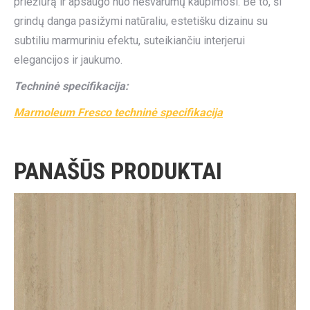
priežiūrą ir apsaugo nuo nešvarumų kaupimosi. Be to, ši
grindų danga pasižymi natūraliu, estetišku dizainu su
subtiliu marmuriniu efektu, suteikiančiu interjerui
elegancijos ir jaukumo.
Techninė specifikacija:
Marmoleum Fresco techninė specifikacija
PANAŠŪS PRODUKTAI