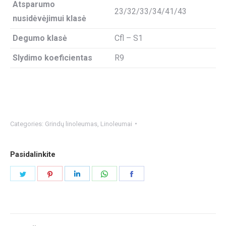
Atsparumo
23/32/33/34/41/43
nusidėvėjimui klasė
Degumo klasė
Cfl – S1
Slydimo koeficientas
R9
Categories:
Grindų linoleumas
,
Linoleumai
Pasidalinkite
Share
Share
Share
Share
Share
on
on
on
on
on
Twitter
Pinterest
LinkedIn
WhatsApp
Facebook