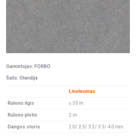
Gamintojas: FORBO
Šalis: Olandija
Linoleumas
Rulono ilgis
≤ 33 m
Rulono plotis
2 m
Dangos storis
2.0/ 2.5/ 3.2/ 3.5/ 4.0 mm