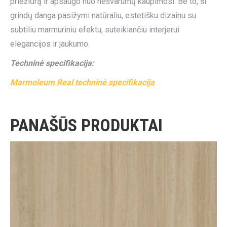
priežiūrą ir apsaugo nuo nešvarumų kaupimosi. Be to, ši
grindų danga pasižymi natūraliu, estetišku dizainu su
subtiliu marmuriniu efektu, suteikiančiu interjerui
elegancijos ir jaukumo.
Techninė specifikacija:
Marmoleum Real techninė specifikacija
PANAŠŪS PRODUKTAI