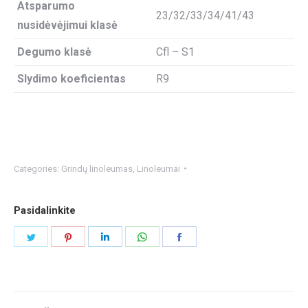
Atsparumo
23/32/33/34/41/43
nusidėvėjimui klasė
Degumo klasė
Cfl – S1
Slydimo koeficientas
R9
Categories:
Grindų linoleumas
,
Linoleumai
Pasidalinkite
Share
Share
Share
Share
Share
on
on
on
on
on
Twitter
Pinterest
LinkedIn
WhatsApp
Facebook