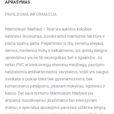
APRAŠYMAS
PAPILDOMA INFORMACIJA
Marmoleum Marbled – Real yra aukštos kokybės
natūralus linoleumas, išsiskiriantis marmurine tekstūra ir
plačia spalvų gama. Pagamintas iš linų sėmenų aliejaus,
dervos, medienos miltų ir kalkakmenio, šis grindų dangos
sprendimas yra ne tik ekologiškas, bet ir ilgaamžis. Jis
neturi PVC ar kenksmingų cheminių medžiagų, pasižymi
natūraliomis antibakterinėmis savybėmis, todėl yra saugus
sveikatai ir puikiai tinka tiek gyvenamosioms, tiek
komercinėms patalpoms, įskaitant mokyklas, ligonines ir
biurus. Dėl savo tvirtumo Marmoleum Marbled yra
atsparus nusidėvėjimui, įbrėžimams bei intensyviam
eismui, o specialus apsauginis paviršius užtikrina lengvą