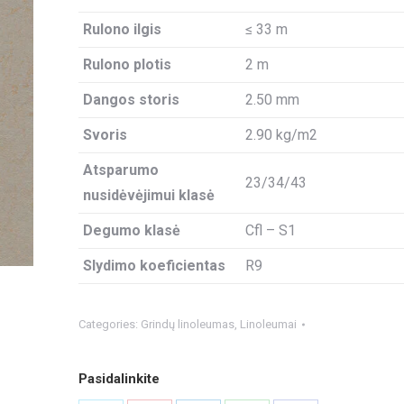
Rulono ilgis
≤ 33 m
Rulono plotis
2 m
Dangos storis
2.50 mm
Svoris
2.90 kg/m2
Atsparumo
23/34/43
nusidėvėjimui klasė
Degumo klasė
Cfl – S1
Slydimo koeficientas
R9
Categories:
Grindų linoleumas
,
Linoleumai
Pasidalinkite