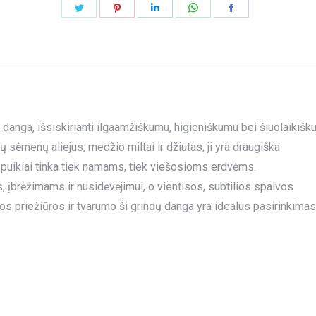
Share
Share
Share
Share
Share
on
on
on
on
on
Twitter
Pinterest
LinkedIn
WhatsApp
Facebook
 danga, išsiskirianti ilgaamžiškumu, higieniškumu bei šiuolaikišk
ų sėmenų aliejus, medžio miltai ir džiutas, ji yra draugiška
ėl puikiai tinka tiek namams, tiek viešosioms erdvėms.
brėžimams ir nusidėvėjimui, o vientisos, subtilios spalvos
vos priežiūros ir tvarumo ši grindų danga yra idealus pasirinkimas