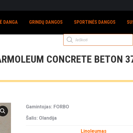
NĖ DANGA
GRINDŲ DANGOS
SPORTINĖS DANGOS
SU
Products
search
RMOLEUM CONCRETE BETON 3
Gamintojas: FORBO
Šalis: Olandija
Linoleumas