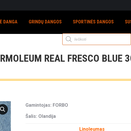
NĖ DANGA
GRINDŲ DANGOS
SPORTINĖS DANGOS
SU
Products
search
RMOLEUM REAL FRESCO BLUE 3
Gamintojas: FORBO
Šalis: Olandija
Linoleumas