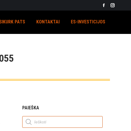
Facebook
Instagra
page
page
SIKURK PATS
KONTAKTAI
ES-INVESTICIJOS
opens
opens
in
in
new
new
window
window
055
PAIEŠKA
Products
search