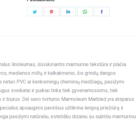
Share
Share
Share
Share
Share
on
on
on
on
on
Twitter
Pinterest
LinkedIn
WhatsApp
Facebook
us linoleumas, išsiskiriantis marmurine tekstūra ir plačia
vos, medienos miltų ir kalkakmenio, šis grindų dangos
 Jis neturi PVC ar kenksmingų cheminių medžiagų, pasižymi
gus sveikatai ir puikiai tinka tiek gyvenamosioms, tiek
 ir biurus. Dėl savo tvirtumo Marmoleum Marbled yra atsparus
ecialus apsauginis paviršius užtikrina lengvą priežiūrą ir
ga pasižymi natūraliu, estetišku dizainu su subtiliu marmuriniu