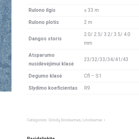
Rulono ilgis
≤ 33 m
Rulono plotis
2 m
2.0/ 2.5/ 3.2/ 3.5/ 4.0
Dangos storis
mm
Atsparumo
23/32/33/34/41/43
nusidėvėjimui klasė
Degumo klasė
Cfl – S1
Slydimo koeficientas
R9
Categories:
Grindų linoleumas
,
Linoleumai
Pasidalinkite