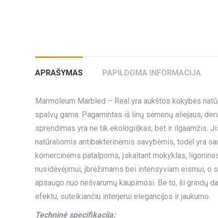
APRAŠYMAS
PAPILDOMA INFORMACIJA
Marmoleum Marbled – Real yra aukštos kokybės natūral
spalvų gama. Pagamintas iš linų sėmenų aliejaus, der
sprendimas yra ne tik ekologiškas, bet ir ilgaamžis.
natūraliomis antibakterinėmis savybėmis, todėl yra sau
komercinėms patalpoms, įskaitant mokyklas, ligonines
nusidėvėjimui, įbrėžimams bei intensyviam eismui, o sp
apsaugo nuo nešvarumų kaupimosi. Be to, ši grindų dan
efektu, suteikiančiu interjerui elegancijos ir jaukumo.
Techninė specifikacija: