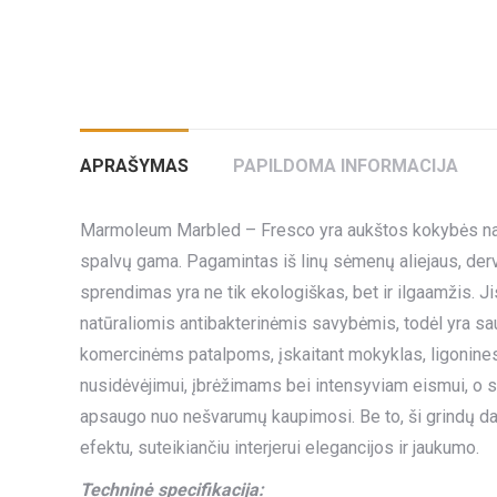
APRAŠYMAS
PAPILDOMA INFORMACIJA
Marmoleum Marbled – Fresco yra aukštos kokybės natūr
spalvų gama. Pagamintas iš linų sėmenų aliejaus, der
sprendimas yra ne tik ekologiškas, bet ir ilgaamžis.
natūraliomis antibakterinėmis savybėmis, todėl yra sau
komercinėms patalpoms, įskaitant mokyklas, ligonines
nusidėvėjimui, įbrėžimams bei intensyviam eismui, o sp
apsaugo nuo nešvarumų kaupimosi. Be to, ši grindų dan
efektu, suteikiančiu interjerui elegancijos ir jaukumo.
Techninė specifikacija: