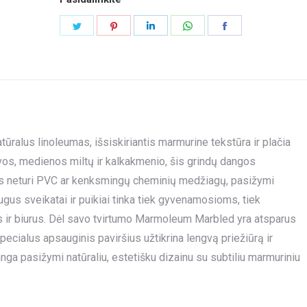
Share
Share
Share
Share
Share
on
on
on
on
on
Twitter
Pinterest
LinkedIn
WhatsApp
Facebook
alus linoleumas, išsiskiriantis marmurine tekstūra ir plačia
vos, medienos miltų ir kalkakmenio, šis grindų dangos
 Jis neturi PVC ar kenksmingų cheminių medžiagų, pasižymi
gus sveikatai ir puikiai tinka tiek gyvenamosioms, tiek
 ir biurus. Dėl savo tvirtumo Marmoleum Marbled yra atsparus
ecialus apsauginis paviršius užtikrina lengvą priežiūrą ir
ga pasižymi natūraliu, estetišku dizainu su subtiliu marmuriniu