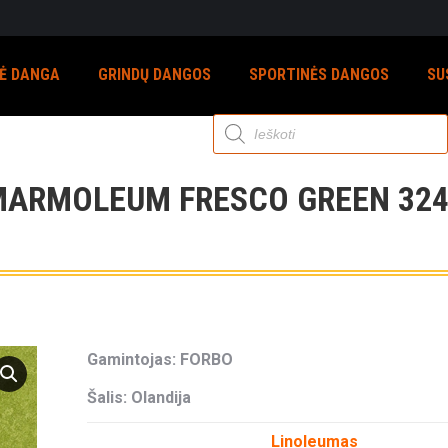
NĖ DANGA
GRINDŲ DANGOS
SPORTINĖS DANGOS
SU
Products
search
ARMOLEUM FRESCO GREEN 32
Gamintojas: FORBO
Šalis: Olandija
Linoleumas