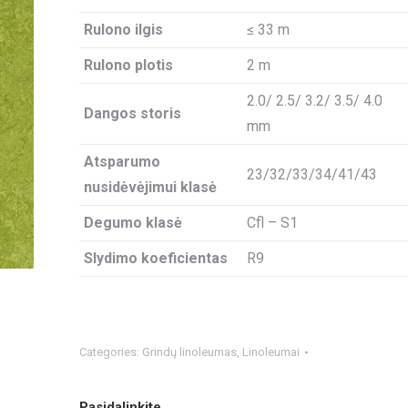
Rulono ilgis
≤ 33 m
Rulono plotis
2 m
2.0/ 2.5/ 3.2/ 3.5/ 4.0
Dangos storis
mm
Atsparumo
23/32/33/34/41/43
nusidėvėjimui klasė
Degumo klasė
Cfl – S1
Slydimo koeficientas
R9
Categories:
Grindų linoleumas
,
Linoleumai
Pasidalinkite