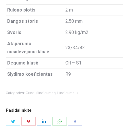
Rulono plotis
2 m
Dangos storis
2.50 mm
Svoris
2.90 kg/m2
Atsparumo
23/34/43
nusidėvėjimui klasė
Degumo klasė
Cfl – S1
Slydimo koeficientas
R9
Categories:
Grindų linoleumas
,
Linoleumai
Pasidalinkite
Share
Share
Share
Share
Share