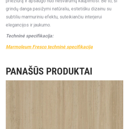
priežiūrą ir apsaugo nuo nešvarumų kaupimosi. Be to, ši
grindų danga pasižymi natūraliu, estetišku dizainu su
subtiliu marmuriniu efektu, suteikiančiu interjerui
elegancijos ir jaukumo.
Techninė specifikacija:
Marmoleum Fresco techninė specifikacija
PANAŠŪS PRODUKTAI