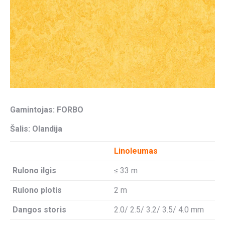
Gamintojas: FORBO
Šalis: Olandija
Linoleumas
Rulono ilgis
≤ 33 m
Rulono plotis
2 m
Dangos storis
2.0/ 2.5/ 3.2/ 3.5/ 4.0 mm