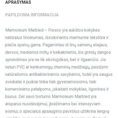
APRAŠYMAS
PAPILDOMA INFORMACIJA
Marmoleum Marbled – Fresco yra aukštos kokybės
natūralus linoleumas, išsiskiriantis marmurine tekstūra ir
plačia spalvų gama. Pagamintas iš linų sėmenų aliejaus,
dervos, medienos miltų ir kalkakmenio, šis grindų dangos
sprendimas yra ne tik ekologiškas, bet ir ilgaamžis. Jis
neturi PVC ar kenksmingų cheminių medžiagų, pasižymi
natūraliomis antibakterinėmis savybėmis, todėl yra saugus
sveikatai ir puikiai tinka tiek gyvenamosioms, tiek
komercinėms patalpoms, įskaitant mokyklas, ligonines ir
biurus. Dėl savo tvirtumo Marmoleum Marbled yra
atsparus nusidėvėjimui, įbrėžimams bei intensyviam
eismui, o specialus apsauginis paviršius užtikrina lengvą