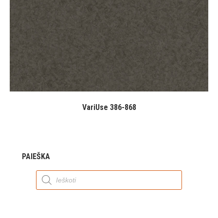
VariUse 386-868
PAIEŠKA
Products
search