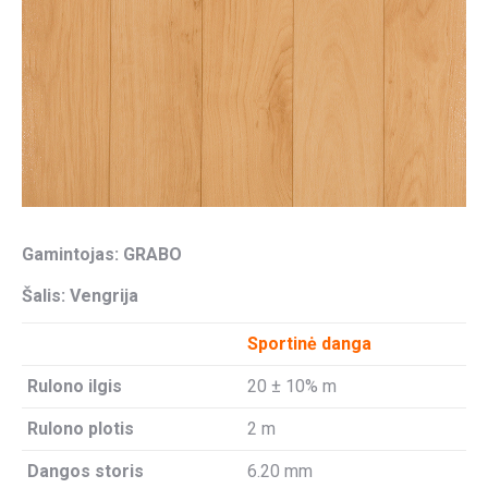
Gamintojas: GRABO
Šalis: Vengrija
Sportinė danga
Rulono ilgis
20 ± 10% m
Rulono plotis
2 m
Dangos storis
6.20 mm