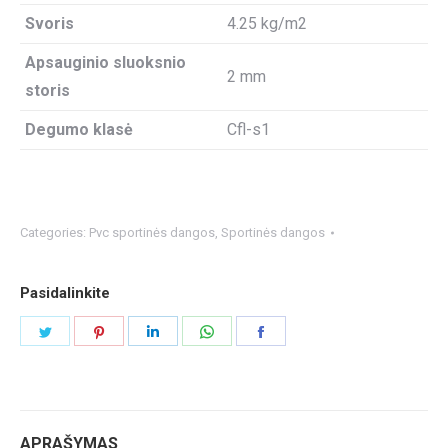
Svoris
4.25 kg/m2
Apsauginio sluoksnio
2 mm
storis
Degumo klasė
Cfl-s1
Categories:
Pvc sportinės dangos
,
Sportinės dangos
Pasidalinkite
Share
Share
Share
Share
Share
on
on
on
on
on
Twitter
Pinterest
LinkedIn
WhatsApp
Facebook
APRAŠYMAS