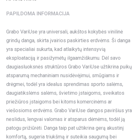
PAPILDOMA INFORMACIJA
Grabo VariUse yra universali, aukštos kokybės vinilinė
grindų danga, skirta įvairios paskirties erdvėms. Ši danga
yra specialiai sukurta, kad atlaikytų intensyvią
eksploataciją ir pasižymėtų ilgaamžiškumu. Dėl savo
daugiasluoksnės struktūros Grabo VariUse užtikrina puikų
atsparumą mechaniniam nusidėvėjimui, smūgiams ir
drėgmei, todėl yra idealus sprendimas sporto salėms,
daugiatikslėms salėms, švietimo įstaigoms, sveikatos
priežiūros įstaigoms bei kitoms komercinėms ar
viešosioms erdvėms. Grabo VariUse dangos paviršius yra
neslidus, lengvai valomas ir atsparus dėmėms, todėl ją
patogu prižiūrėti. Danga taip pat užtikrina gerą akustinį
komfortą, sugeria triukšmą ir suteikia saugumą bei