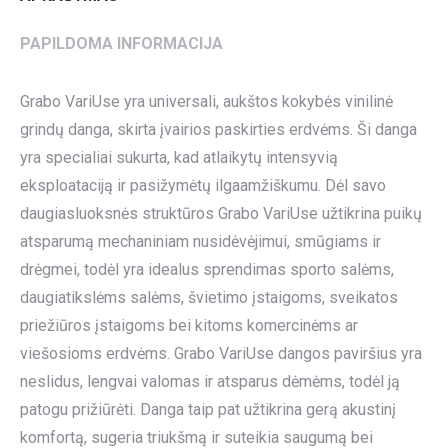
PAPILDOMA INFORMACIJA
Grabo VariUse yra universali, aukštos kokybės vinilinė
grindų danga, skirta įvairios paskirties erdvėms. Ši danga
yra specialiai sukurta, kad atlaikytų intensyvią
eksploataciją ir pasižymėtų ilgaamžiškumu. Dėl savo
daugiasluoksnės struktūros Grabo VariUse užtikrina puikų
atsparumą mechaniniam nusidėvėjimui, smūgiams ir
drėgmei, todėl yra idealus sprendimas sporto salėms,
daugiatikslėms salėms, švietimo įstaigoms, sveikatos
priežiūros įstaigoms bei kitoms komercinėms ar
viešosioms erdvėms. Grabo VariUse dangos paviršius yra
neslidus, lengvai valomas ir atsparus dėmėms, todėl ją
patogu prižiūrėti. Danga taip pat užtikrina gerą akustinį
komfortą, sugeria triukšmą ir suteikia saugumą bei