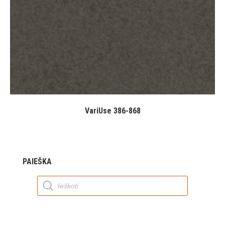
VariUse 386-868
PAIEŠKA
Products
search