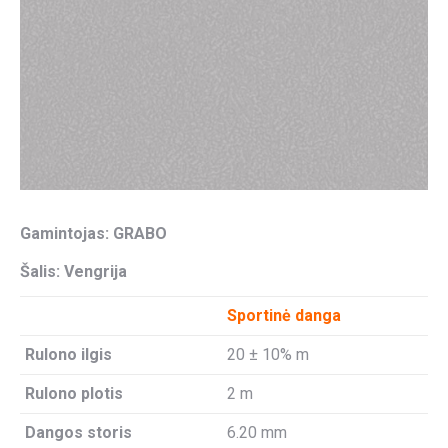
Gamintojas: GRABO
Šalis: Vengrija
Sportinė danga
Rulono ilgis
20 ± 10% m
Rulono plotis
2 m
Dangos storis
6.20 mm