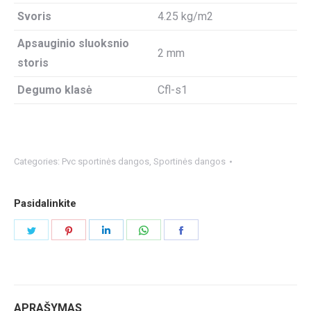
Svoris
4.25 kg/m2
Apsauginio sluoksnio
2 mm
storis
Degumo klasė
Cfl-s1
Categories:
Pvc sportinės dangos
,
Sportinės dangos
Pasidalinkite
Share
Share
Share
Share
Share
on
on
on
on
on
Twitter
Pinterest
LinkedIn
WhatsApp
Facebook
APRAŠYMAS