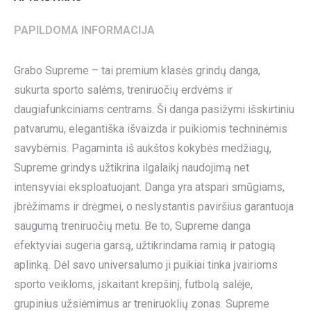
PAPILDOMA INFORMACIJA
Grabo Supreme – tai premium klasės grindų danga,
sukurta sporto salėms, treniruočių erdvėms ir
daugiafunkciniams centrams. Ši danga pasižymi išskirtiniu
patvarumu, elegantiška išvaizda ir puikiomis techninėmis
savybėmis. Pagaminta iš aukštos kokybės medžiagų,
Supreme grindys užtikrina ilgalaikį naudojimą net
intensyviai eksploatuojant. Danga yra atspari smūgiams,
įbrėžimams ir drėgmei, o neslystantis paviršius garantuoja
saugumą treniruočių metu. Be to, Supreme danga
efektyviai sugeria garsą, užtikrindama ramią ir patogią
aplinką. Dėl savo universalumo ji puikiai tinka įvairioms
sporto veikloms, įskaitant krepšinį, futbolą salėje,
grupinius užsiėmimus ar treniruoklių zonas. Supreme