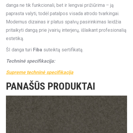
danga ne tik funkcionali, bet ir lengvai prižiūrima – ją
paprasta valyti, todėl patalpos visada atrodo tvarkingai.
Modernus dizainas ir platus spalvų pasirinkimas leidžia
pritaikyti dangą prie įvairių interjerų, išlaikant profesionalią
estetiką.
ŠI danga turi
Fiba
suteiktą sertifikatą.
Techninė specifikacija:
Supreme techninė specifikacija
PANAŠŪS PRODUKTAI