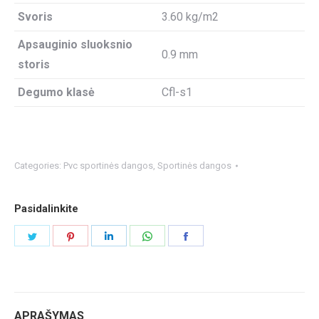
Svoris
3.60 kg/m2
Apsauginio sluoksnio
0.9 mm
storis
Degumo klasė
Cfl-s1
Categories:
Pvc sportinės dangos
,
Sportinės dangos
Pasidalinkite
Share
Share
Share
Share
Share
on
on
on
on
on
Twitter
Pinterest
LinkedIn
WhatsApp
Facebook
APRAŠYMAS