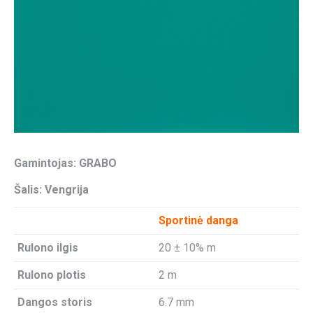
Gamintojas: GRABO
Šalis: Vengrija
Sportinė danga
Rulono ilgis
20 ± 10% m
Rulono plotis
2 m
Dangos storis
6.7 mm