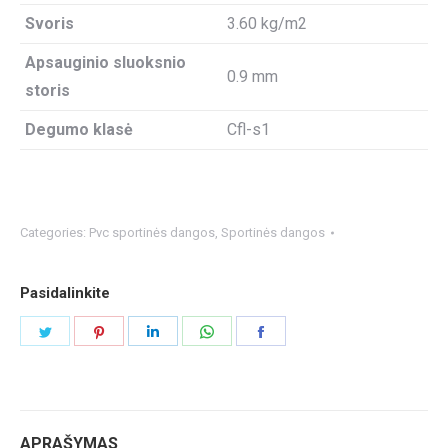
Svoris
3.60 kg/m2
Apsauginio sluoksnio
0.9 mm
storis
Degumo klasė
Cfl-s1
Categories:
Pvc sportinės dangos
,
Sportinės dangos
Pasidalinkite
Share
Share
Share
Share
Share
on
on
on
on
on
Twitter
Pinterest
LinkedIn
WhatsApp
Facebook
APRAŠYMAS