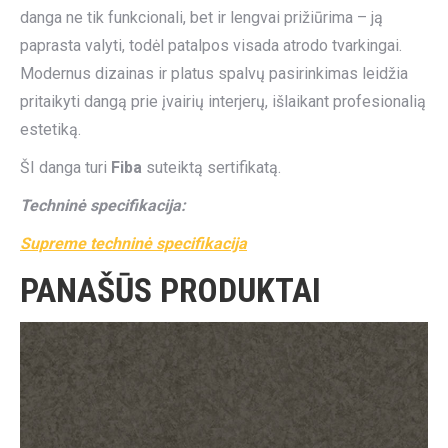
danga ne tik funkcionali, bet ir lengvai prižiūrima – ją
paprasta valyti, todėl patalpos visada atrodo tvarkingai.
Modernus dizainas ir platus spalvų pasirinkimas leidžia
pritaikyti dangą prie įvairių interjerų, išlaikant profesionalią
estetiką.
ŠI danga turi
Fiba
suteiktą sertifikatą.
Techninė specifikacija:
Supreme techninė specifikacija
PANAŠŪS PRODUKTAI