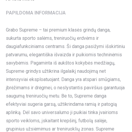
PAPILDOMA INFORMACIJA
Grabo Supreme – tai premium klasės grindų danga,
sukurta sporto salėms, treniruočių erdvėms ir
daugiafunkciniams centrams. Ši danga pasižymi išskirtiniu
patvarumu, elegantiška išvaizda ir puikiomis techninėmis
savybėmis. Pagaminta iš aukštos kokybės medžiagų,
Supreme grindys užtikrina ilgalaikį naudojimą net
intensyviai eksploatuojant. Danga yra atspari smūgiams,
įbrėžimams ir drėgmei, o neslystantis paviršius garantuoja
saugumą treniruočių metu. Be to, Supreme danga
efektyviai sugeria garsą, užtikrindama ramią ir patogią
aplinką. Dėl savo universalumo ji puikiai tinka įvairioms
sporto veikloms, įskaitant krepšinį, futbolą salėje,
grupinius užsiėmimus ar treniruoklių zonas. Supreme