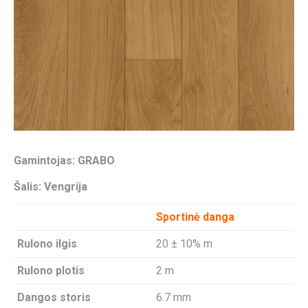
Gamintojas: GRABO
Šalis: Vengrija
Sportinė danga
Rulono ilgis
20 ± 10% m
Rulono plotis
2 m
Dangos storis
6.7 mm