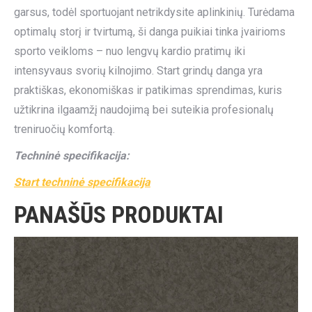
garsus, todėl sportuojant netrikdysite aplinkinių. Turėdama
optimalų storį ir tvirtumą, ši danga puikiai tinka įvairioms
sporto veikloms – nuo lengvų kardio pratimų iki
intensyvaus svorių kilnojimo. Start grindų danga yra
praktiškas, ekonomiškas ir patikimas sprendimas, kuris
užtikrina ilgaamžį naudojimą bei suteikia profesionalų
treniruočių komfortą.
Techninė specifikacija:
Start techninė specifikacija
PANAŠŪS PRODUKTAI