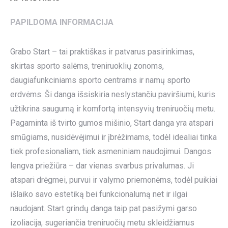
PAPILDOMA INFORMACIJA
Grabo Start – tai praktiškas ir patvarus pasirinkimas,
skirtas sporto salėms, treniruoklių zonoms,
daugiafunkciniams sporto centrams ir namų sporto
erdvėms. Ši danga išsiskiria neslystančiu paviršiumi, kuris
užtikrina saugumą ir komfortą intensyvių treniruočių metu.
Pagaminta iš tvirto gumos mišinio, Start danga yra atspari
smūgiams, nusidėvėjimui ir įbrėžimams, todėl idealiai tinka
tiek profesionaliam, tiek asmeniniam naudojimui. Dangos
lengva priežiūra – dar vienas svarbus privalumas. Ji
atspari drėgmei, purvui ir valymo priemonėms, todėl puikiai
išlaiko savo estetiką bei funkcionalumą net ir ilgai
naudojant. Start grindų danga taip pat pasižymi garso
izoliacija, sugeriančia treniruočių metu skleidžiamus