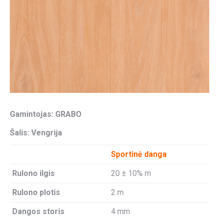
Gamintojas: GRABO
Šalis: Vengrija
Sportinė danga
Rulono ilgis
20 ± 10% m
Rulono plotis
2 m
Dangos storis
4 mm