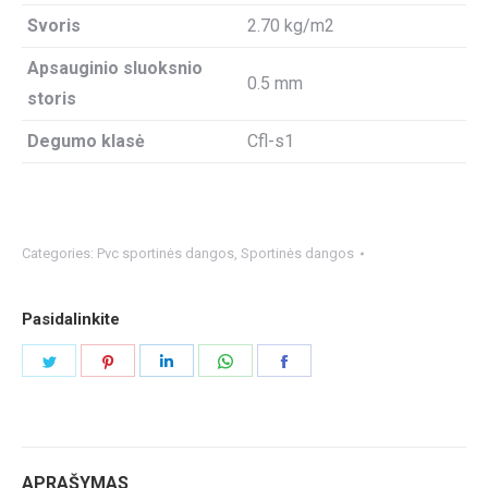
Svoris
2.70 kg/m2
Apsauginio sluoksnio
0.5 mm
storis
Degumo klasė
Cfl-s1
Categories:
Pvc sportinės dangos
,
Sportinės dangos
Pasidalinkite
Share
Share
Share
Share
Share
on
on
on
on
on
Twitter
Pinterest
LinkedIn
WhatsApp
Facebook
APRAŠYMAS