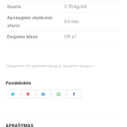
Svoris
2.70 kg/m2
Apsauginio sluoksnio
0.5 mm
storis
Degumo klasė
Cfl-s1
Categories:
Pvc sportinės dangos
,
Sportinės dangos
Pasidalinkite
Share
Share
Share
Share
Share
on
on
on
on
on
Twitter
Pinterest
LinkedIn
WhatsApp
Facebook
APRAŠYMAS