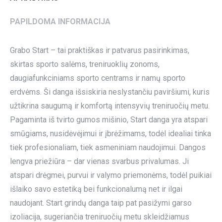
PAPILDOMA INFORMACIJA
Grabo Start – tai praktiškas ir patvarus pasirinkimas,
skirtas sporto salėms, treniruoklių zonoms,
daugiafunkciniams sporto centrams ir namų sporto
erdvėms. Ši danga išsiskiria neslystančiu paviršiumi, kuris
užtikrina saugumą ir komfortą intensyvių treniruočių metu.
Pagaminta iš tvirto gumos mišinio, Start danga yra atspari
smūgiams, nusidėvėjimui ir įbrėžimams, todėl idealiai tinka
tiek profesionaliam, tiek asmeniniam naudojimui. Dangos
lengva priežiūra – dar vienas svarbus privalumas. Ji
atspari drėgmei, purvui ir valymo priemonėms, todėl puikiai
išlaiko savo estetiką bei funkcionalumą net ir ilgai
naudojant. Start grindų danga taip pat pasižymi garso
izoliacija, sugeriančia treniruočių metu skleidžiamus