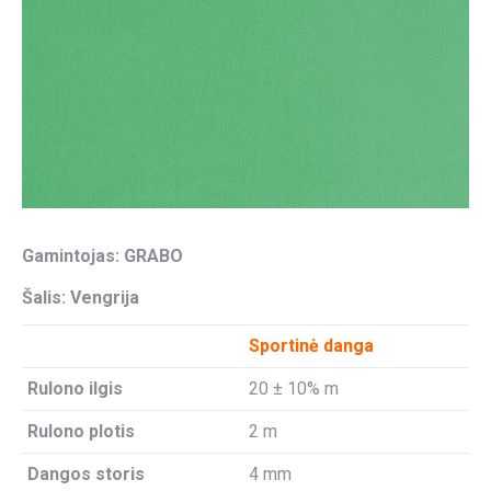
Gamintojas: GRABO
Šalis: Vengrija
Sportinė danga
Rulono ilgis
20 ± 10% m
Rulono plotis
2 m
Dangos storis
4 mm