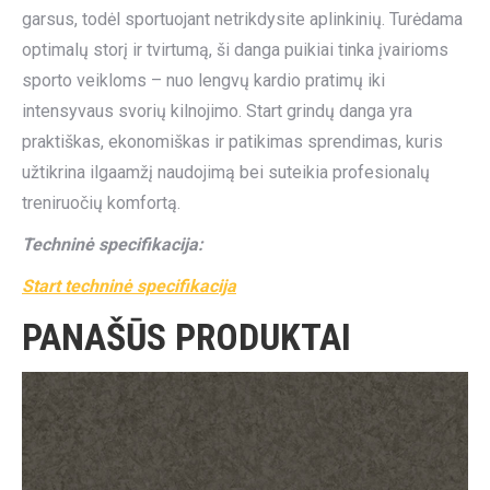
garsus, todėl sportuojant netrikdysite aplinkinių. Turėdama
optimalų storį ir tvirtumą, ši danga puikiai tinka įvairioms
sporto veikloms – nuo lengvų kardio pratimų iki
intensyvaus svorių kilnojimo. Start grindų danga yra
praktiškas, ekonomiškas ir patikimas sprendimas, kuris
užtikrina ilgaamžį naudojimą bei suteikia profesionalų
treniruočių komfortą.
Techninė specifikacija:
Start techninė specifikacija
PANAŠŪS PRODUKTAI