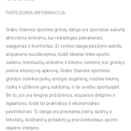
PAPILDOMA INFORMACIJA
Grabo Stamina sportinė grindų danga yra specialiai sukurta
aktyvioms erdvėms, kur reikalingas patvarumas,
saugumas ir komfortas. Ši vinilinė danga pasižymi aukštu
atsparumu nusidėvėjimui, todėl idealiai tinka sporto
salėms, treniruočių erdvėms ir kitoms vietoms, kur grindys
patiria intensyvią apkrovą. Grabo Stamina sportinės
grindys suteikia puikų smūgio sugėrimą, mažina traumų
riziką ir užtikrina gerą sukibimą, o tai svarbu sportuojant.
Be to, jos yra lengvai prižiūrimos, atsparios drėgmei ir
ilgaamžės, todėl tai praktiškas ir ekonomiškas
pasirinkimas. Ši danga yra prieinama įvairių spalvų ir
tekstūrų, leidžiančių pritaikyti ją prie konkretaus sporto
objekto interjero.