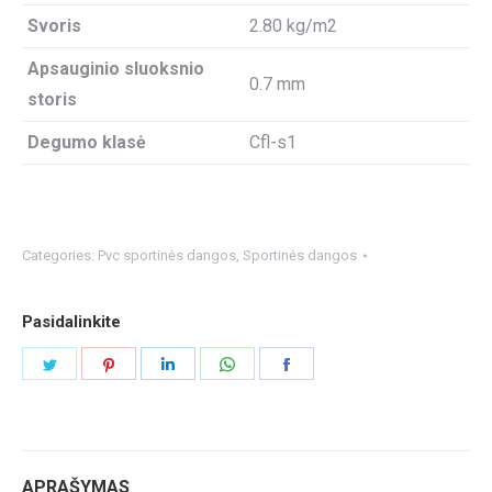
Svoris
2.80 kg/m2
Apsauginio sluoksnio
0.7 mm
storis
Degumo klasė
Cfl-s1
Categories:
Pvc sportinės dangos
,
Sportinės dangos
Pasidalinkite
Share
Share
Share
Share
Share
on
on
on
on
on
Twitter
Pinterest
LinkedIn
WhatsApp
Facebook
APRAŠYMAS