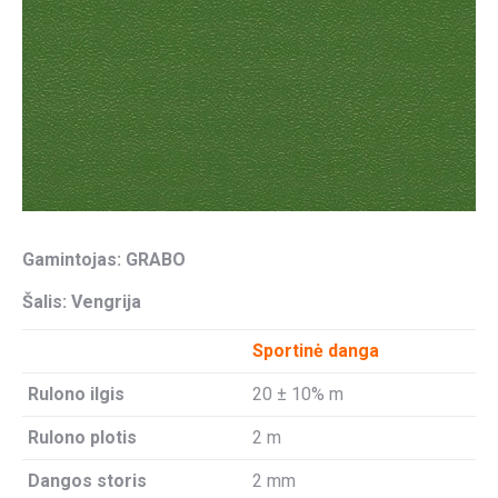
Gamintojas: GRABO
Šalis: Vengrija
Sportinė danga
Rulono ilgis
20 ± 10% m
Rulono plotis
2 m
Dangos storis
2 mm