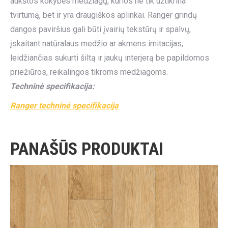
aukštos kokybės medžiagų, kurios ne tik užtikrina
tvirtumą, bet ir yra draugiškos aplinkai. Ranger grindų
dangos paviršius gali būti įvairių tekstūrų ir spalvų,
įskaitant natūralaus medžio ar akmens imitacijas,
leidžiančias sukurti šiltą ir jaukų interjerą be papildomos
priežiūros, reikalingos tikroms medžiagoms.
Techninė specifikacija:
Ranger techninė specifikacija
PANAŠŪS PRODUKTAI