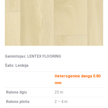
Gamintojas:
LENTEX FLOORING
Šalis: Lenkija
Heterogeninė danga 0.80
mm
Rulono ilgis
25 m
Rulono plotis
2 – 4 m