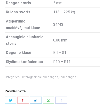
Dangos storis
2 mm
Rulono svoris
113 – 225 kg
Atsparumo
34/43
nusidėvėjimui klasė
Apsauginio sluoksnio
0.80 mm
storis
Degumo klasė
Bfl – S1
Slydimo koeficientas
R10 – R11
Categories:
Heterogeninės PVC dangos
,
PVC dangos
Pasidalinkite
Share
Share
Share
Share
Share