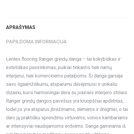
on
on
on
on
on
Twitter
Pinterest
LinkedIn
WhatsApp
Facebook
APRAŠYMAS
PAPILDOMA INFORMACIJA
Lentex flooring Ranger grindų danga – tai kokybiškas ir
estetiškas pasirinkimas, puikiai tinkantis tiek namų
interjerui, tiek komercinėms patalpoms. Ši danga garsėja
savo ilgaamžiškumu, atsparumu dėvėjimuisi ir unikaliu
dizainu, kuris harmoningai dera su įvairiais interjero stiliais.
Ranger grindų dangos paviršius yra kruopščiai apdirbtas,
todėl jis yra atsparus įbrėžimams, dėmėms ir drėgmei, o tai
daro ją praktišku sprendimu virtuvėms, vonios kambariams
ar intensyviai naudojamoms erdvėms. Danga gaminama iš