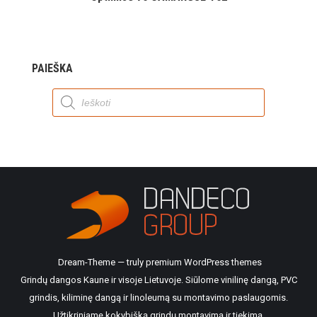
PAIEŠKA
Products
search
Dream-Theme — truly
premium WordPress themes
Grindų dangos Kaune ir visoje Lietuvoje. Siūlome vinilinę dangą, PVC
grindis, kiliminę dangą ir linoleumą su montavimo paslaugomis.
Užtikriniamę kokybišką grindų montavimą ir tiekimą.