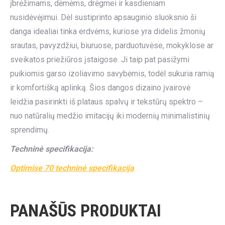
įbrėžimams, dėmėms, drėgmei ir kasdieniam
nusidėvėjimui. Dėl sustiprinto apsauginio sluoksnio ši
danga idealiai tinka erdvėms, kuriose yra didelis žmonių
srautas, pavyzdžiui, biuruose, parduotuvėse, mokyklose ar
sveikatos priežiūros įstaigose. Ji taip pat pasižymi
puikiomis garso izoliavimo savybėmis, todėl sukuria ramią
ir komfortišką aplinką. Šios dangos dizaino įvairovė
leidžia pasirinkti iš plataus spalvų ir tekstūrų spektro –
nuo natūralių medžio imitacijų iki modernių minimalistinių
sprendimų.
Techninė specifikacija:
Optimise 70 techninė specifikacija
PANAŠŪS PRODUKTAI