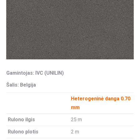
Gamintojas: IVC (UNILIN)
Šalis: Belgija
Heterogeninė danga 0.70
mm
Rulono ilgis
25 m
Rulono plotis
2 m