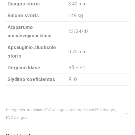
Dangos storis
3.40 mm
Rulono svoris
149 kg
Atsparumo
23/34/42
nusidėvėjimui klasė
Apsauginio sluoksnio
0.70 mm
storis
Degumo klasė
Bfl – S1
Slydimo koeficientas
R10
Categories:
Akustinės PVC dangos
,
Heterogeninės PVC dangos
,
PVC dangos