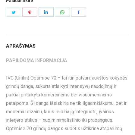
Pasidalinkite
Share
Share
Share
Share
Share
on
on
on
on
on
Twitter
Pinterest
LinkedIn
WhatsApp
Facebook
APRAŠYMAS
PAPILDOMA INFORMACIJA
IVC (Unilin) Optimise 70 – tai itin patvari, aukštos kokybės
grindų danga, sukurta atlaikyti intensyvų naudojimą ir
puikiai pritaikyta komercinėms bei visuomeninėms
patalpoms. Ši danga išsiskiria ne tik ilgaamžiškumu, bet ir
moderniu dizainu, kuris leidžia ją integruoti į įvairius
interjero stilius – nuo minimalistinio iki prabangaus.
Optimise 70 grindų dangos sudėtis užtikrina atsparumą