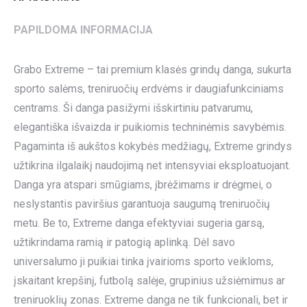
PAPILDOMA INFORMACIJA
Grabo Extreme – tai premium klasės grindų danga, sukurta
sporto salėms, treniruočių erdvėms ir daugiafunkciniams
centrams. Ši danga pasižymi išskirtiniu patvarumu,
elegantiška išvaizda ir puikiomis techninėmis savybėmis.
Pagaminta iš aukštos kokybės medžiagų, Extreme grindys
užtikrina ilgalaikį naudojimą net intensyviai eksploatuojant.
Danga yra atspari smūgiams, įbrėžimams ir drėgmei, o
neslystantis paviršius garantuoja saugumą treniruočių
metu. Be to, Extreme danga efektyviai sugeria garsą,
užtikrindama ramią ir patogią aplinką. Dėl savo
universalumo ji puikiai tinka įvairioms sporto veikloms,
įskaitant krepšinį, futbolą salėje, grupinius užsiėmimus ar
treniruoklių zonas. Extreme danga ne tik funkcionali, bet ir