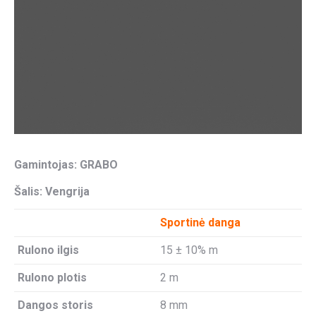
Gamintojas: GRABO
Šalis: Vengrija
Sportinė danga
Rulono ilgis
15 ± 10% m
Rulono plotis
2 m
Dangos storis
8 mm