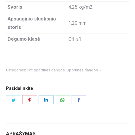
Svoris
4.25 kg/m2
Apsauginio sluoksnio
1.20 mm
storis
Degumo klasė
Cfl-s1
Categories:
Pvc sportinės dangos
,
Sportinės dangos
Pasidalinkite
Share
Share
Share
Share
Share
on
on
on
on
on
Twitter
Pinterest
LinkedIn
WhatsApp
Facebook
APRAŠYMAS