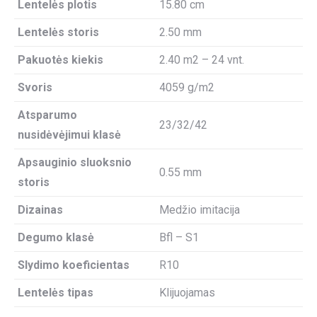
Lentelės plotis
15.80 cm
Lentelės storis
2.50 mm
Pakuotės kiekis
2.40 m2 – 24 vnt.
Svoris
4059 g/m2
Atsparumo
23/32/42
nusidėvėjimui klasė
Apsauginio sluoksnio
0.55 mm
storis
Dizainas
Medžio imitacija
Degumo klasė
Bfl – S1
Slydimo koeficientas
R10
Lentelės tipas
Klijuojamas