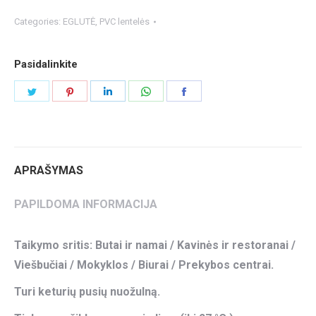
Categories:
EGLUTĖ
,
PVC lentelės
Pasidalinkite
Share
Share
Share
Share
Share
on
on
on
on
on
Twitter
Pinterest
LinkedIn
WhatsApp
Facebook
APRAŠYMAS
PAPILDOMA INFORMACIJA
Taikymo sritis: Butai ir namai / Kavinės ir restoranai /
Viešbučiai / Mokyklos / Biurai / Prekybos centrai.
Turi keturių pusių nuožulną.