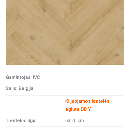
Gamintojas: IVC
Šalis: Belgija
Klijuojamos lentelės
eglute DB Y
Lentelės ilgis
63.20 cm