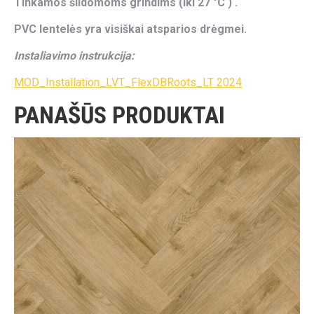
Tinkamos šildomoms grindims (iki 27 °C ) .
PVC lentelės yra visiškai atsparios drėgmei.
Instaliavimo instrukcija:
MOD_Installation_LVT_FlexDBRoots_LT 2024
PANAŠŪS PRODUKTAI