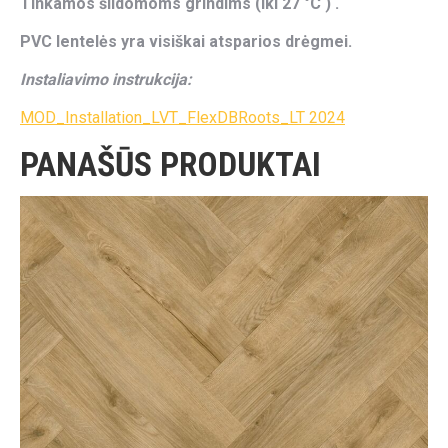
Tinkamos šildomoms grindims (iki 27 °C ) .
PVC lentelės yra visiškai atsparios drėgmei.
Instaliavimo instrukcija:
MOD_Installation_LVT_FlexDBRoots_LT 2024
PANAŠŪS PRODUKTAI