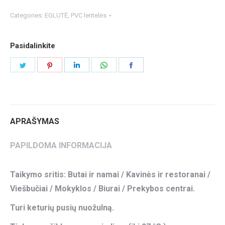
Categories:
EGLUTĖ
,
PVC lentelės
Pasidalinkite
Share
Share
Share
Share
Share
on
on
on
on
on
Twitter
Pinterest
LinkedIn
WhatsApp
Facebook
APRAŠYMAS
PAPILDOMA INFORMACIJA
Taikymo sritis: Butai ir namai / Kavinės ir restoranai /
Viešbučiai / Mokyklos / Biurai / Prekybos centrai.
Turi keturių pusių nuožulną.