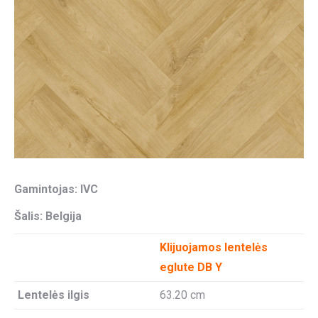
Gamintojas: IVC
Šalis: Belgija
Klijuojamos lentelės
eglute DB Y
Lentelės ilgis
63.20 cm