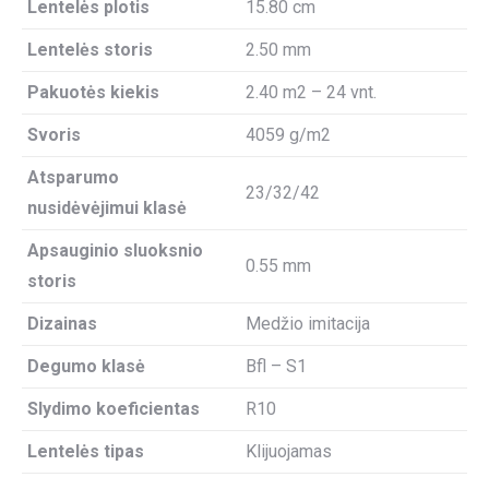
Lentelės plotis
15.80 cm
Lentelės storis
2.50 mm
Pakuotės kiekis
2.40 m2 – 24 vnt.
Svoris
4059 g/m2
Atsparumo
23/32/42
nusidėvėjimui klasė
Apsauginio sluoksnio
0.55 mm
storis
Dizainas
Medžio imitacija
Degumo klasė
Bfl – S1
Slydimo koeficientas
R10
Lentelės tipas
Klijuojamas