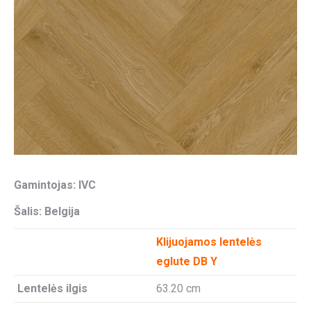
Gamintojas: IVC
Šalis: Belgija
Klijuojamos lentelės
eglute DB Y
Lentelės ilgis
63.20 cm