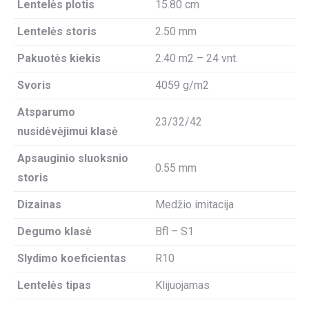
Lentelės plotis
15.80 cm
Lentelės storis
2.50 mm
Pakuotės kiekis
2.40 m2 – 24 vnt.
Svoris
4059 g/m2
Atsparumo
23/32/42
nusidėvėjimui klasė
Apsauginio sluoksnio
0.55 mm
storis
Dizainas
Medžio imitacija
Degumo klasė
Bfl – S1
Slydimo koeficientas
R10
Lentelės tipas
Klijuojamas