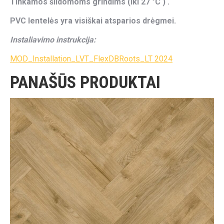
Tinkamos šildomoms grindims (iki 27 °C ) .
PVC lentelės yra visiškai atsparios drėgmei.
Instaliavimo instrukcija:
MOD_Installation_LVT_FlexDBRoots_LT 2024
PANAŠŪS PRODUKTAI