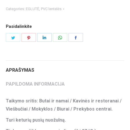
Categories:
EGLUTĖ
,
PVC lentelės
Pasidalinkite
Share
Share
Share
Share
Share
on
on
on
on
on
Twitter
Pinterest
LinkedIn
WhatsApp
Facebook
APRAŠYMAS
PAPILDOMA INFORMACIJA
Taikymo sritis: Butai ir namai / Kavinės ir restoranai /
Viešbučiai / Mokyklos / Biurai / Prekybos centrai.
Turi keturių pusių nuožulną.