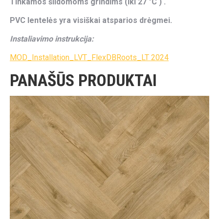
Tinkamos šildomoms grindims (iki 27 °C ) .
PVC lentelės yra visiškai atsparios drėgmei.
Instaliavimo instrukcija:
MOD_Installation_LVT_FlexDBRoots_LT 2024
PANAŠŪS PRODUKTAI