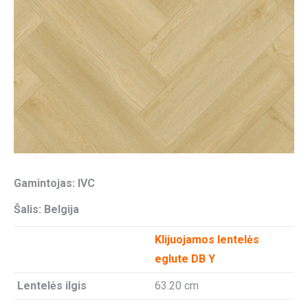
Gamintojas: IVC
Šalis: Belgija
Klijuojamos lentelės
eglute DB Y
Lentelės ilgis
63.20 cm