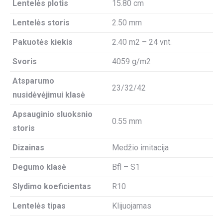
Lentelės plotis
15.80 cm
Lentelės storis
2.50 mm
Pakuotės kiekis
2.40 m2 – 24 vnt.
Svoris
4059 g/m2
Atsparumo
23/32/42
nusidėvėjimui klasė
Apsauginio sluoksnio
0.55 mm
storis
Dizainas
Medžio imitacija
Degumo klasė
Bfl – S1
Slydimo koeficientas
R10
Lentelės tipas
Klijuojamas