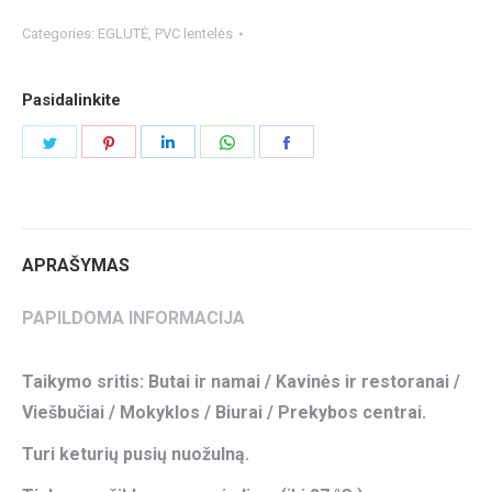
Categories:
EGLUTĖ
,
PVC lentelės
Pasidalinkite
Share
Share
Share
Share
Share
on
on
on
on
on
Twitter
Pinterest
LinkedIn
WhatsApp
Facebook
APRAŠYMAS
PAPILDOMA INFORMACIJA
Taikymo sritis: Butai ir namai / Kavinės ir restoranai /
Viešbučiai / Mokyklos / Biurai / Prekybos centrai.
Turi keturių pusių nuožulną.