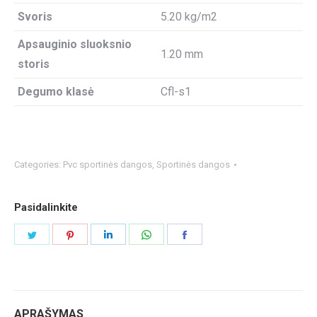
Svoris
5.20 kg/m2
Apsauginio sluoksnio
1.20 mm
storis
Degumo klasė
Cfl-s1
Categories:
Pvc sportinės dangos
,
Sportinės dangos
Pasidalinkite
Share
Share
Share
Share
Share
on
on
on
on
on
Twitter
Pinterest
LinkedIn
WhatsApp
Facebook
APRAŠYMAS