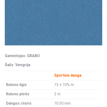
Gamintojas: GRABO
Šalis: Vengrija
Sportinė danga
Rulono ilgis
15 ± 10% m
Rulono plotis
2 m
Dangos storis
10.30 mm