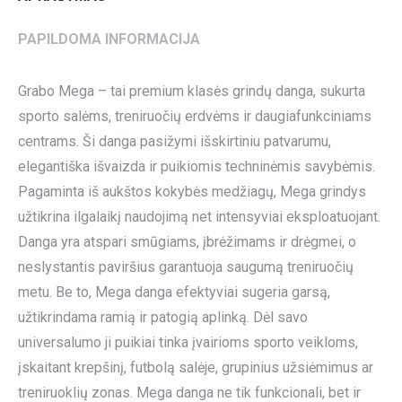
PAPILDOMA INFORMACIJA
Grabo Mega – tai premium klasės grindų danga, sukurta
sporto salėms, treniruočių erdvėms ir daugiafunkciniams
centrams. Ši danga pasižymi išskirtiniu patvarumu,
elegantiška išvaizda ir puikiomis techninėmis savybėmis.
Pagaminta iš aukštos kokybės medžiagų, Mega grindys
užtikrina ilgalaikį naudojimą net intensyviai eksploatuojant.
Danga yra atspari smūgiams, įbrėžimams ir drėgmei, o
neslystantis paviršius garantuoja saugumą treniruočių
metu. Be to, Mega danga efektyviai sugeria garsą,
užtikrindama ramią ir patogią aplinką. Dėl savo
universalumo ji puikiai tinka įvairioms sporto veikloms,
įskaitant krepšinį, futbolą salėje, grupinius užsiėmimus ar
treniruoklių zonas. Mega danga ne tik funkcionali, bet ir