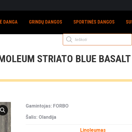
NĖ DANGA
GRINDŲ DANGOS
SPORTINĖS DANGOS
SU
Products
search
OLEUM STRIATO BLUE BASALT
Gamintojas: FORBO
Šalis: Olandija
Linoleumas