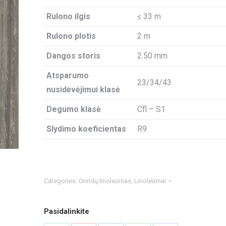
Rulono ilgis
≤ 33 m
Rulono plotis
2 m
Dangos storis
2.50 mm
Atsparumo
23/34/43
nusidėvėjimui klasė
Degumo klasė
Cfl – S1
Slydimo koeficientas
R9
Categories:
Grindų linoleumas
,
Linoleumai
Pasidalinkite