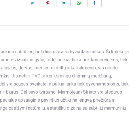
Share
Share
Share
Share
Share
on
on
on
on
on
Twitter
Pinterest
LinkedIn
WhatsApp
Facebook
skiria subtiliais, bet dinamiškais dryžuotais raštais. Ši kolekcija
umo ir vizualinio gylio, todėl puikiai tinka tiek komercinėms, tiek
iejaus, dervos, medienos miltų ir kalkakmenio, šis grindų
aamžis. Jis neturi PVC ar kenksmingų cheminių medžiagų,
ėl yra saugus sveikatai ir puikiai tinka tiek gyvenamosioms, tiek
 ir biurus. Dėl savo tvirtumo Marmoleum Striato yra atsparus
ecialus apsauginis paviršius užtikrina lengvą priežiūrą ir
ga pasižymi natūraliu, estetišku dizainu su subtiliu marmuriniu