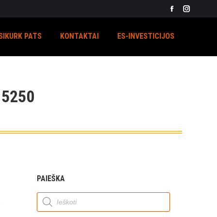
Facebook
Instagra
page
page
SIKURK PATS
KONTAKTAI
ES-INVESTICIJOS
opens
opens
in
in
new
new
window
window
 5250
PAIEŠKA
Products
search