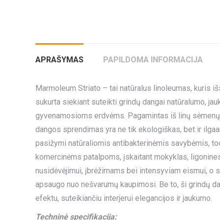
APRAŠYMAS
PAPILDOMA INFORMACIJA
Marmoleum Striato – tai natūralus linoleumas, kuris išsi
sukurta siekiant suteikti grindų dangai natūralumo, jauk
gyvenamosioms erdvėms. Pagamintas iš linų sėmenų al
dangos sprendimas yra ne tik ekologiškas, bet ir ilg
pasižymi natūraliomis antibakterinėmis savybėmis, tod
komercinėms patalpoms, įskaitant mokyklas, ligonines
nusidėvėjimui, įbrėžimams bei intensyviam eismui, o sp
apsaugo nuo nešvarumų kaupimosi. Be to, ši grindų dan
efektu, suteikiančiu interjerui elegancijos ir jaukumo.
Techninė specifikacija: