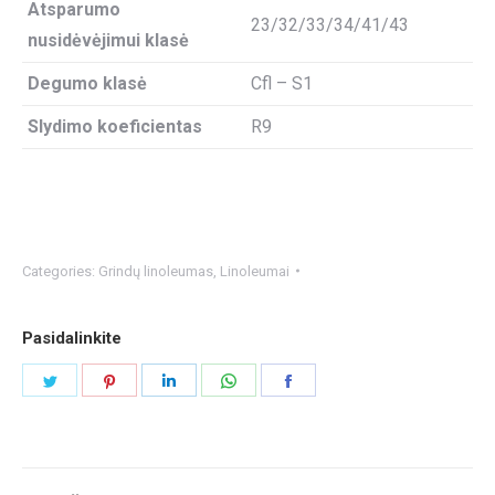
Atsparumo
23/32/33/34/41/43
nusidėvėjimui klasė
Degumo klasė
Cfl – S1
Slydimo koeficientas
R9
Categories:
Grindų linoleumas
,
Linoleumai
Pasidalinkite
Share
Share
Share
Share
Share
on
on
on
on
on
Twitter
Pinterest
LinkedIn
WhatsApp
Facebook