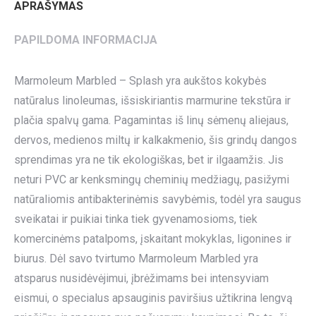
APRAŠYMAS
PAPILDOMA INFORMACIJA
Marmoleum Marbled – Splash yra aukštos kokybės
natūralus linoleumas, išsiskiriantis marmurine tekstūra ir
plačia spalvų gama. Pagamintas iš linų sėmenų aliejaus,
dervos, medienos miltų ir kalkakmenio, šis grindų dangos
sprendimas yra ne tik ekologiškas, bet ir ilgaamžis. Jis
neturi PVC ar kenksmingų cheminių medžiagų, pasižymi
natūraliomis antibakterinėmis savybėmis, todėl yra saugus
sveikatai ir puikiai tinka tiek gyvenamosioms, tiek
komercinėms patalpoms, įskaitant mokyklas, ligonines ir
biurus. Dėl savo tvirtumo Marmoleum Marbled yra
atsparus nusidėvėjimui, įbrėžimams bei intensyviam
eismui, o specialus apsauginis paviršius užtikrina lengvą