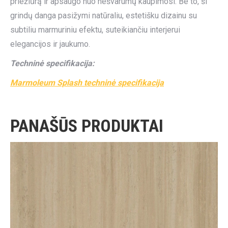
priežiūrą ir apsaugo nuo nešvarumų kaupimosi. Be to, ši
grindų danga pasižymi natūraliu, estetišku dizainu su
subtiliu marmuriniu efektu, suteikiančiu interjerui
elegancijos ir jaukumo.
Techninė specifikacija:
Marmoleum Splash techninė specifikacija
PANAŠŪS PRODUKTAI