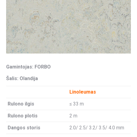
Gamintojas: FORBO
Šalis: Olandija
Linoleumas
Rulono ilgis
≤ 33 m
Rulono plotis
2 m
Dangos storis
2.0/ 2.5/ 3.2/ 3.5/ 4.0 mm