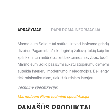
APRAŠYMAS
PAPILDOMA INFORMACIJA
Marmoleum Solid – tai natūrali ir tvari inoleumo grindų
dizainu. Pagaminta iš ekologiškų žaliavų, tokių kaip lin
aplinkai ir turi natūralias antibakterines savybes, tod
Marmoleum Solid pasižymi aukštu atsparumu dėmėms, į
suteikia interjerui modernumo ir elegancijos. Dėl leng
tiek minimalistiniam, tiek išskirtiniam interjerui.
Techninė specifikacija:
Marmoleum Piano techninė specifikacija
PANAŠŪS PRODUKTAI