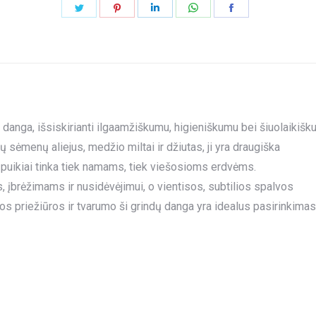
Share
Share
Share
Share
Share
on
on
on
on
on
Twitter
Pinterest
LinkedIn
WhatsApp
Facebook
 danga, išsiskirianti ilgaamžiškumu, higieniškumu bei šiuolaikišk
ų sėmenų aliejus, medžio miltai ir džiutas, ji yra draugiška
ėl puikiai tinka tiek namams, tiek viešosioms erdvėms.
brėžimams ir nusidėvėjimui, o vientisos, subtilios spalvos
vos priežiūros ir tvarumo ši grindų danga yra idealus pasirinkimas