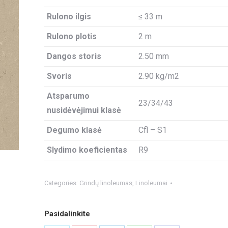
Rulono ilgis
≤ 33 m
Rulono plotis
2 m
Dangos storis
2.50 mm
Svoris
2.90 kg/m2
Atsparumo
23/34/43
nusidėvėjimui klasė
Degumo klasė
Cfl – S1
Slydimo koeficientas
R9
Categories:
Grindų linoleumas
,
Linoleumai
Pasidalinkite