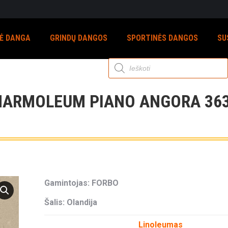
NĖ DANGA
GRINDŲ DANGOS
SPORTINĖS DANGOS
SU
Products
search
ARMOLEUM PIANO ANGORA 36
Gamintojas: FORBO
Šalis: Olandija
Linoleumas