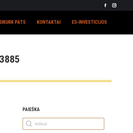
Facebook
Instagra
page
page
SIKURK PATS
KONTAKTAI
ES-INVESTICIJOS
opens
opens
in
in
new
new
window
window
3885
PAIEŠKA
Products
search