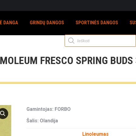
NĖ DANGA
GRINDŲ DANGOS
SPORTINĖS DANGOS
SU
Products
search
MOLEUM FRESCO SPRING BUDS 
Gamintojas: FORBO
Šalis: Olandija
Linoleumas