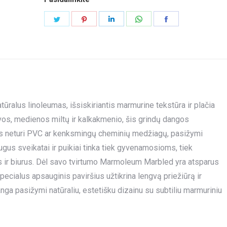
Share
Share
Share
Share
Share
on
on
on
on
on
Twitter
Pinterest
LinkedIn
WhatsApp
Facebook
alus linoleumas, išsiskiriantis marmurine tekstūra ir plačia
vos, medienos miltų ir kalkakmenio, šis grindų dangos
 Jis neturi PVC ar kenksmingų cheminių medžiagų, pasižymi
gus sveikatai ir puikiai tinka tiek gyvenamosioms, tiek
 ir biurus. Dėl savo tvirtumo Marmoleum Marbled yra atsparus
ecialus apsauginis paviršius užtikrina lengvą priežiūrą ir
ga pasižymi natūraliu, estetišku dizainu su subtiliu marmuriniu