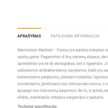
APRAŠYMAS
PAPILDOMA INFORMACIJA
Marmoleum Marbled – Fresco yra aukštos kokybės natūr
spalvų gama. Pagamintas iš linų sėmenų aliejaus, der
sprendimas yra ne tik ekologiškas, bet ir ilgaamžis.
natūraliomis antibakterinėmis savybėmis, todėl yra sau
komercinėms patalpoms, įskaitant mokyklas, ligonines
nusidėvėjimui, įbrėžimams bei intensyviam eismui, o sp
apsaugo nuo nešvarumų kaupimosi. Be to, ši grindų dan
efektu, suteikiančiu interjerui elegancijos ir jaukumo.
Techninė specifikacija: