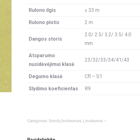
Rulono ilgis
≤ 33 m
Rulono plotis
2 m
2.0/ 2.5/ 3.2/ 3.5/ 4.0
Dangos storis
mm
Atsparumo
23/32/33/34/41/43
nusidėvėjimui klasė
Degumo klasė
Cfl – S1
Slydimo koeficientas
R9
Categories:
Grindų linoleumas
,
Linoleumai
Pasidalinkite