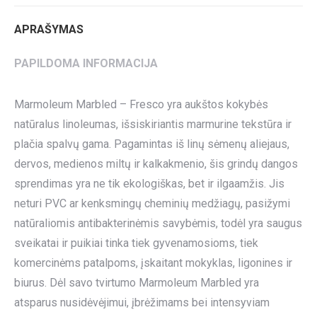
APRAŠYMAS
PAPILDOMA INFORMACIJA
Marmoleum Marbled – Fresco yra aukštos kokybės
natūralus linoleumas, išsiskiriantis marmurine tekstūra ir
plačia spalvų gama. Pagamintas iš linų sėmenų aliejaus,
dervos, medienos miltų ir kalkakmenio, šis grindų dangos
sprendimas yra ne tik ekologiškas, bet ir ilgaamžis. Jis
neturi PVC ar kenksmingų cheminių medžiagų, pasižymi
natūraliomis antibakterinėmis savybėmis, todėl yra saugus
sveikatai ir puikiai tinka tiek gyvenamosioms, tiek
komercinėms patalpoms, įskaitant mokyklas, ligonines ir
biurus. Dėl savo tvirtumo Marmoleum Marbled yra
atsparus nusidėvėjimui, įbrėžimams bei intensyviam