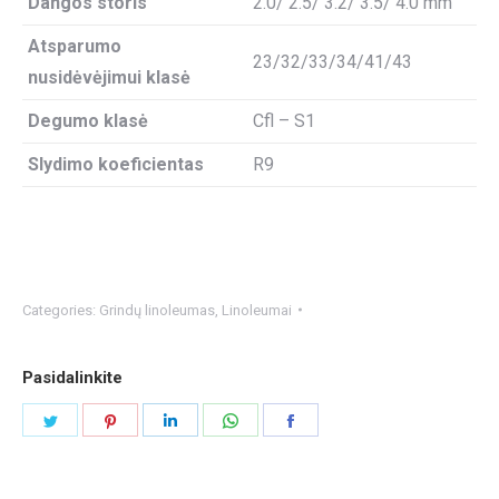
Dangos storis
2.0/ 2.5/ 3.2/ 3.5/ 4.0 mm
Atsparumo
23/32/33/34/41/43
nusidėvėjimui klasė
Degumo klasė
Cfl – S1
Slydimo koeficientas
R9
Categories:
Grindų linoleumas
,
Linoleumai
Pasidalinkite
Share
Share
Share
Share
Share
on
on
on
on
on
Twitter
Pinterest
LinkedIn
WhatsApp
Facebook