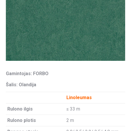
Gamintojas: FORBO
Šalis: Olandija
Linoleumas
Rulono ilgis
≤ 33 m
Rulono plotis
2 m