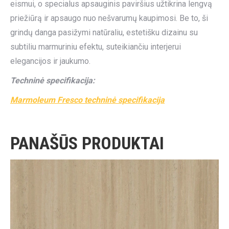
eismui, o specialus apsauginis paviršius užtikrina lengvą
priežiūrą ir apsaugo nuo nešvarumų kaupimosi. Be to, ši
grindų danga pasižymi natūraliu, estetišku dizainu su
subtiliu marmuriniu efektu, suteikiančiu interjerui
elegancijos ir jaukumo.
Techninė specifikacija:
Marmoleum Fresco techninė specifikacija
PANAŠŪS PRODUKTAI