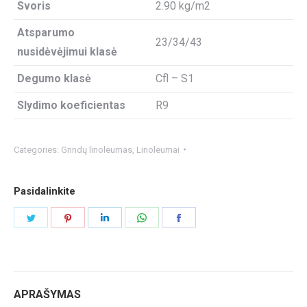
Svoris
2.90 kg/m2
Atsparumo
23/34/43
nusidėvėjimui klasė
Degumo klasė
Cfl – S1
Slydimo koeficientas
R9
Categories:
Grindų linoleumas
,
Linoleumai
Pasidalinkite
Share
Share
Share
Share
Share
on
on
on
on
on
Twitter
Pinterest
LinkedIn
WhatsApp
Facebook
APRAŠYMAS