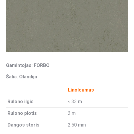
Gamintojas: FORBO
Šalis: Olandija
Linoleumas
Rulono ilgis
≤ 33 m
Rulono plotis
2 m
Dangos storis
2.50 mm