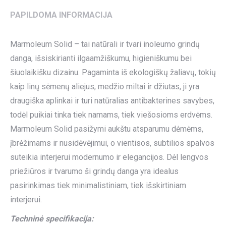
PAPILDOMA INFORMACIJA
Marmoleum Solid – tai natūrali ir tvari inoleumo grindų
danga, išsiskirianti ilgaamžiškumu, higieniškumu bei
šiuolaikišku dizainu. Pagaminta iš ekologiškų žaliavų, tokių
kaip linų sėmenų aliejus, medžio miltai ir džiutas, ji yra
draugiška aplinkai ir turi natūralias antibakterines savybes,
todėl puikiai tinka tiek namams, tiek viešosioms erdvėms.
Marmoleum Solid pasižymi aukštu atsparumu dėmėms,
įbrėžimams ir nusidėvėjimui, o vientisos, subtilios spalvos
suteikia interjerui modernumo ir elegancijos. Dėl lengvos
priežiūros ir tvarumo ši grindų danga yra idealus
pasirinkimas tiek minimalistiniam, tiek išskirtiniam
interjerui.
Techninė specifikacija: