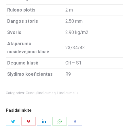
Rulono plotis
2 m
Dangos storis
2.50 mm
Svoris
2.90 kg/m2
Atsparumo
23/34/43
nusidėvėjimui klasė
Degumo klasė
Cfl – S1
Slydimo koeficientas
R9
Categories:
Grindų linoleumas
,
Linoleumai
Pasidalinkite
Share
Share
Share
Share
Share