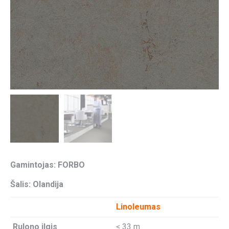
Gamintojas: FORBO
Šalis: Olandija
Linoleumas
Rulono ilgis
≤ 33 m