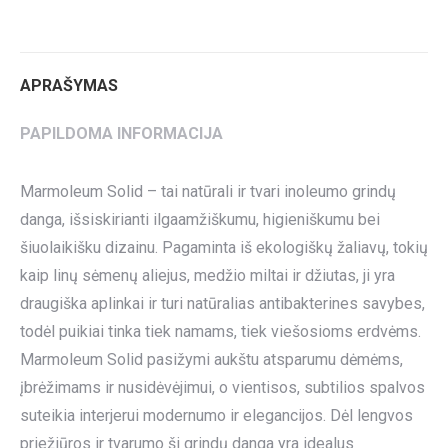
on
on
on
on
on
Twitter
Pinterest
LinkedIn
WhatsApp
Facebook
APRAŠYMAS
PAPILDOMA INFORMACIJA
Marmoleum Solid – tai natūrali ir tvari inoleumo grindų
danga, išsiskirianti ilgaamžiškumu, higieniškumu bei
šiuolaikišku dizainu. Pagaminta iš ekologiškų žaliavų, tokių
kaip linų sėmenų aliejus, medžio miltai ir džiutas, ji yra
draugiška aplinkai ir turi natūralias antibakterines savybes,
todėl puikiai tinka tiek namams, tiek viešosioms erdvėms.
Marmoleum Solid pasižymi aukštu atsparumu dėmėms,
įbrėžimams ir nusidėvėjimui, o vientisos, subtilios spalvos
suteikia interjerui modernumo ir elegancijos. Dėl lengvos
priežiūros ir tvarumo ši grindų danga yra idealus