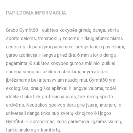
PAPILDOMA INFORMACIJA
Grabo Gymfit60– aukštos kokybės grindų danga, skirta
sporto salėms, treniruoklių zonoms ir daugiafunkciniams
centrams. Ji pasižymi patvarumu, neslystančiu paviršiumi,
garso izoliacija ir lengva priežiūra. 6 mm storio danga,
pagaminta iš aukštos kokybės gumos mišinio, puikiai
sugeria smūgius, užtikrina stabilumą ir yra atspari
įbrėžimams bei intensyviam naudojimui. Gymfit60 yra
ekologiška, draugiška aplinkai ir lengvai valoma, todėl
idealiai tinka tiek profesionalioms, tiek namų sporto
erdvėms. Neutralios spalvos dera prie įvairių interjerų, o
universali danga tinka nuo svorių kilnojimo iki jogos.
Gymfit60 – sprendimas, kuris garantuoja ilgaamžiškumą,
funkcionalumą ir komfortą.