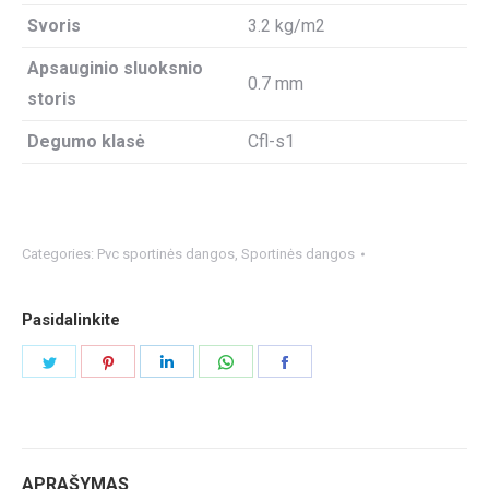
Svoris
3.2 kg/m2
Apsauginio sluoksnio
0.7 mm
storis
Degumo klasė
Cfl-s1
Categories:
Pvc sportinės dangos
,
Sportinės dangos
Pasidalinkite
Share
Share
Share
Share
Share
on
on
on
on
on
Twitter
Pinterest
LinkedIn
WhatsApp
Facebook
APRAŠYMAS