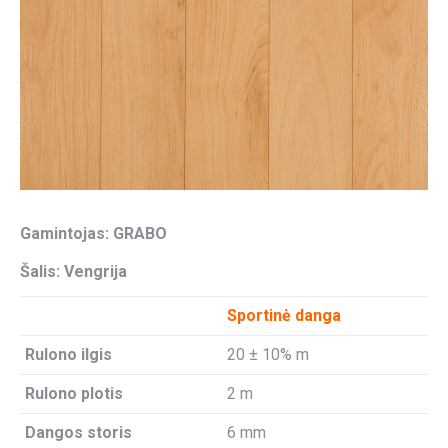
Gamintojas: GRABO
Šalis: Vengrija
Sportinė danga
Rulono ilgis
20 ± 10% m
Rulono plotis
2 m
Dangos storis
6 mm