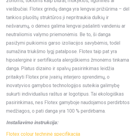
zonoms, tokioms kaip biurai, mokyklos, ligoninės ar
viešbučiai. Flotex grindų danga yra lengvai prižiūrima – dėl
tankios pluoštų struktūros ji nepritraukia dulkių ir
nešvarumų, o dėmes galima lengvai pašalinti vandeniu ar
neutraliomis valymo priemonėmis. Be to, ši danga
pasižymi puikiomis garso izoliacijos savybėmis, todėl
sumažina triukšmo lygį patalpose. Flotex taip pat yra
hipoalerginė ir sertifikuota alergiškiems žmonėms tinkama
danga. Platus dizaino ir spalvų pasirinkimas leidžia
pritaikyti Flotex prie įvairių interjero sprendimų, o
inovatyvios gamybos technologijos suteikia galimybę
sukurti individualius raštus ar logotipus. Tai ekologiškas
pasirinkimas, nes Flotex gamyboje naudojamos perdirbtos
medžiagos, o pati danga yra 100 % perdirbama.
Instaliavimo instrukcija:
Flotex colour techninė specifikacija