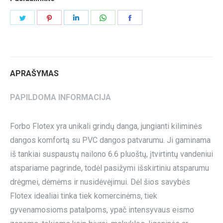
Share
Share
Share
Share
Share
on
on
on
on
on
Twitter
Pinterest
LinkedIn
WhatsApp
Facebook
APRAŠYMAS
PAPILDOMA INFORMACIJA
Forbo Flotex yra unikali grindų danga, jungianti kiliminės
dangos komfortą su PVC dangos patvarumu. Ji gaminama
iš tankiai suspaustų nailono 6.6 pluoštų, įtvirtintų vandeniui
atspariame pagrinde, todėl pasižymi išskirtiniu atsparumu
drėgmei, dėmėms ir nusidėvėjimui. Dėl šios savybės
Flotex idealiai tinka tiek komercinėms, tiek
gyvenamosioms patalpoms, ypač intensyvaus eismo