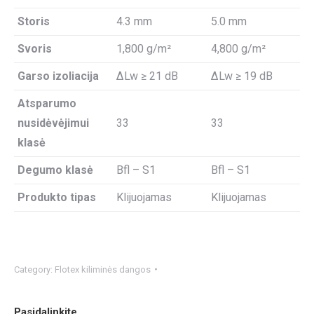
Storis
4.3 mm
5.0 mm
Svoris
1,800 g/m²
4,800 g/m²
Garso izoliacija
ΔLw ≥ 21 dB
ΔLw ≥ 19 dB
Atsparumo
nusidėvėjimui
33
33
klasė
Degumo klasė
Bfl – S1
Bfl – S1
Produkto tipas
Klijuojamas
Klijuojamas
Category:
Flotex kiliminės dangos
Pasidalinkite