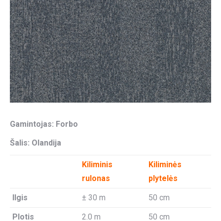
Gamintojas: Forbo
Šalis: Olandija
Kiliminis
Kiliminės
rulonas
plytelės
Ilgis
± 30 m
50 cm
Plotis
2.0 m
50 cm