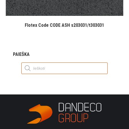
Flotex Code CODE ASH s203031/t303031
PAIEŠKA
Products
search