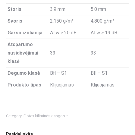
Storis
3.9 mm
5.0 mm
Svoris
2,150 g/m²
4,800 g/m²
Garso izoliacija
ΔLw ≥ 20 dB
ΔLw ≥ 19 dB
Atsparumo
nusidėvėjimui
33
33
klasė
Degumo klasė
Bfl – S1
Bfl – S1
Produkto tipas
Klijuojamas
Klijuojamas
Category:
Flotex kiliminės dangos
Pasidalinkite