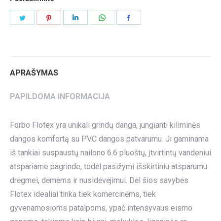
Share
Share
Share
Share
Share
on
on
on
on
on
Twitter
Pinterest
LinkedIn
WhatsApp
Facebook
APRAŠYMAS
PAPILDOMA INFORMACIJA
Forbo Flotex yra unikali grindų danga, jungianti kiliminės
dangos komfortą su PVC dangos patvarumu. Ji gaminama
iš tankiai suspaustų nailono 6.6 pluoštų, įtvirtintų vandeniui
atspariame pagrinde, todėl pasižymi išskirtiniu atsparumu
drėgmei, dėmėms ir nusidėvėjimui. Dėl šios savybės
Flotex idealiai tinka tiek komercinėms, tiek
gyvenamosioms patalpoms, ypač intensyvaus eismo