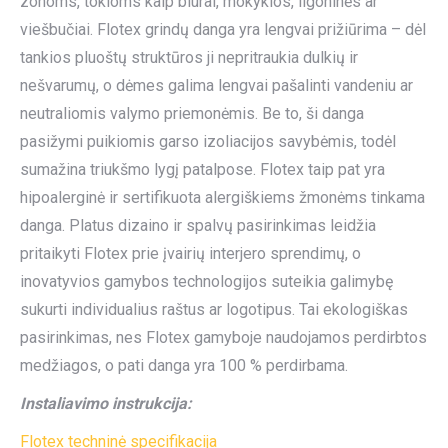
zonoms, tokioms kaip biurai, mokyklos, ligoninės ar
viešbučiai. Flotex grindų danga yra lengvai prižiūrima – dėl
tankios pluoštų struktūros ji nepritraukia dulkių ir
nešvarumų, o dėmes galima lengvai pašalinti vandeniu ar
neutraliomis valymo priemonėmis. Be to, ši danga
pasižymi puikiomis garso izoliacijos savybėmis, todėl
sumažina triukšmo lygį patalpose. Flotex taip pat yra
hipoalerginė ir sertifikuota alergiškiems žmonėms tinkama
danga. Platus dizaino ir spalvų pasirinkimas leidžia
pritaikyti Flotex prie įvairių interjero sprendimų, o
inovatyvios gamybos technologijos suteikia galimybę
sukurti individualius raštus ar logotipus. Tai ekologiškas
pasirinkimas, nes Flotex gamyboje naudojamos perdirbtos
medžiagos, o pati danga yra 100 % perdirbama.
Instaliavimo instrukcija:
Flotex techninė specifikacija