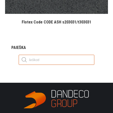
Flotex Code CODE ASH s203031/t303031
PAIEŠKA
Products
search