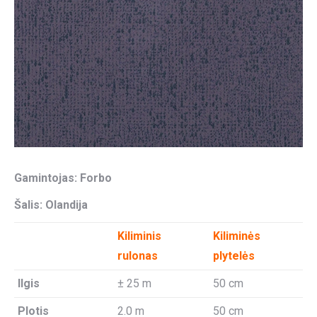
Gamintojas: Forbo
Šalis: Olandija
Kiliminis
Kiliminės
rulonas
plytelės
Ilgis
± 25 m
50 cm
Plotis
2.0 m
50 cm