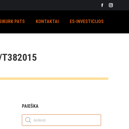
Facebook
Instagra
page
page
SIKURK PATS
KONTAKTAI
ES-INVESTICIJOS
opens
opens
in
in
new
new
window
window
/T382015
PAIEŠKA
Products
search