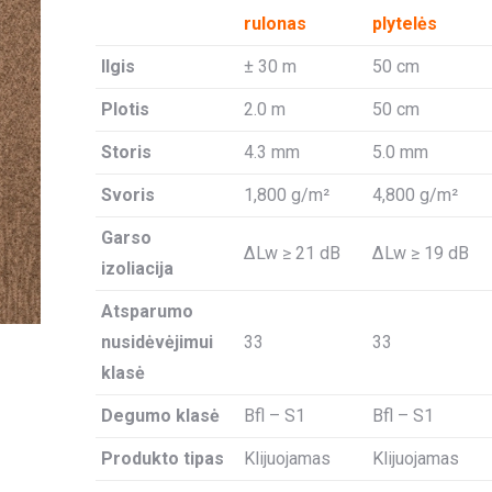
rulonas
plytelės
Ilgis
± 30 m
50 cm
Plotis
2.0 m
50 cm
Storis
4.3 mm
5.0 mm
Svoris
1,800 g/m²
4,800 g/m²
Garso
ΔLw ≥ 21 dB
ΔLw ≥ 19 dB
izoliacija
Atsparumo
nusidėvėjimui
33
33
klasė
Degumo klasė
Bfl – S1
Bfl – S1
Produkto tipas
Klijuojamas
Klijuojamas