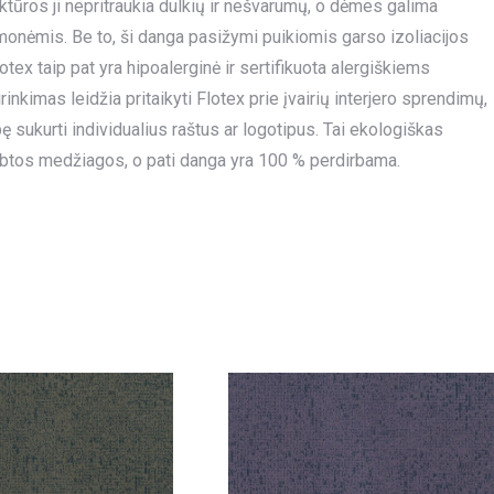
uktūros ji nepritraukia dulkių ir nešvarumų, o dėmes galima
emonėmis. Be to, ši danga pasižymi puikiomis garso izoliacijos
tex taip pat yra hipoalerginė ir sertifikuota alergiškiems
kimas leidžia pritaikyti Flotex prie įvairių interjero sprendimų,
sukurti individualius raštus ar logotipus. Tai ekologiškas
btos medžiagos, o pati danga yra 100 % perdirbama.