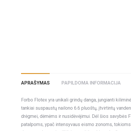
APRAŠYMAS
PAPILDOMA INFORMACIJA
Forbo Flotex yra unikali grindų danga, jungianti kil
tankiai suspaustų nailono 6.6 pluoštų, įtvirtintų vande
drėgmei, dėmėms ir nusidėvėjimui. Dėl šios savybės F
patalpoms, ypač intensyvaus eismo zonoms, tokioms kai