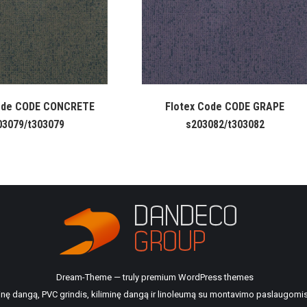
ode CODE CONCRETE
Flotex Code CODE GRAPE
03079/t303079
s203082/t303082
Dream-Theme — truly
premium WordPress themes
ilinę dangą, PVC grindis, kiliminę dangą ir linoleumą su montavimo paslaugomis