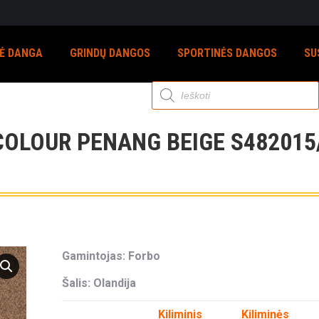
NĖ DANGA
GRINDŲ DANGOS
SPORTINĖS DANGOS
SU
Products
search
COLOUR PENANG BEIGE S482015
Gamintojas: Forbo
Šalis: Olandija
Kiliminis
Kiliminės