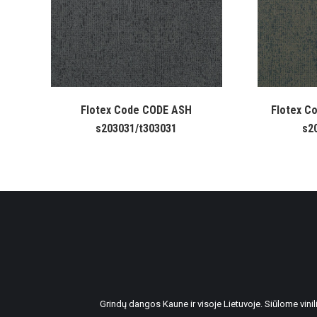
Flotex Code CODE ASH
Flotex C
s203031/t303031
s2
Grindų dangos Kaune ir visoje Lietuvoje. Siūlome vin