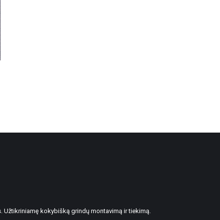
. Užtikriniamę kokybišką grindų montavimą ir tiekimą.