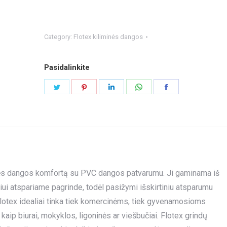
Category:
Flotex kiliminės dangos
Pasidalinkite
Share
Share
Share
Share
Share
on
on
on
on
on
Twitter
Pinterest
LinkedIn
WhatsApp
Facebook
iminės dangos komfortą su PVC dangos patvarumu. Ji gaminama iš
niui atspariame pagrinde, todėl pasižymi išskirtiniu atsparumu
lotex idealiai tinka tiek komercinėms, tiek gyvenamosioms
p biurai, mokyklos, ligoninės ar viešbučiai. Flotex grindų