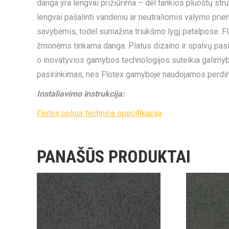
danga yra lengvai prižiūrima – dėl tankios pluoštų str
lengvai pašalinti vandeniu ar neutraliomis valymo pri
savybėmis, todėl sumažina triukšmo lygį patalpose. Flo
žmonėms tinkama danga. Platus dizaino ir spalvų pasirin
o inovatyvios gamybos technologijos suteikia galimybę 
pasirinkimas, nes Flotex gamyboje naudojamos perdir
Instaliavimo instrukcija:
Flotex colour techninė specifikacija
PANAŠŪS PRODUKTAI