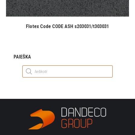
Flotex Code CODE ASH s203031/t303031
PAIEŠKA
Products
search