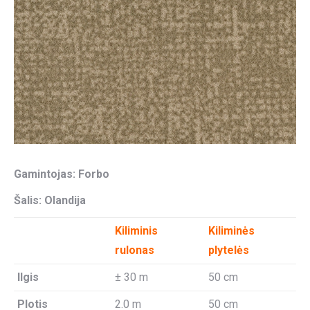
Gamintojas: Forbo
Šalis: Olandija
Kiliminis
Kiliminės
rulonas
plytelės
Ilgis
± 30 m
50 cm
Plotis
2.0 m
50 cm