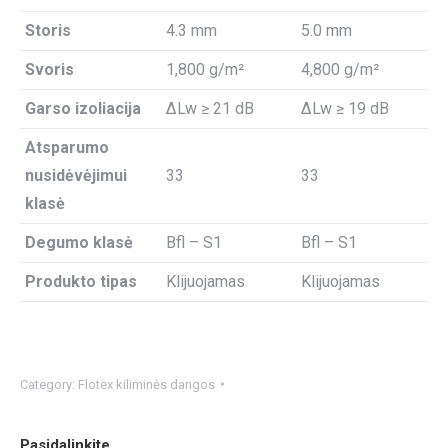
Storis
4.3 mm
5.0 mm
Svoris
1,800 g/m²
4,800 g/m²
Garso izoliacija
ΔLw ≥ 21 dB
ΔLw ≥ 19 dB
Atsparumo
nusidėvėjimui
33
33
klasė
Degumo klasė
Bfl – S1
Bfl – S1
Produkto tipas
Klijuojamas
Klijuojamas
Category:
Flotex kiliminės dangos
Pasidalinkite