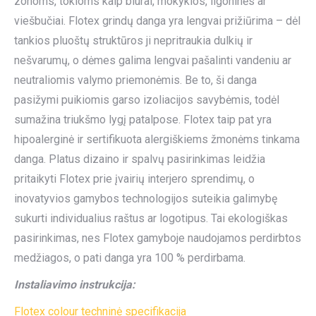
zonoms, tokioms kaip biurai, mokyklos, ligoninės ar
viešbučiai. Flotex grindų danga yra lengvai prižiūrima – dėl
tankios pluoštų struktūros ji nepritraukia dulkių ir
nešvarumų, o dėmes galima lengvai pašalinti vandeniu ar
neutraliomis valymo priemonėmis. Be to, ši danga
pasižymi puikiomis garso izoliacijos savybėmis, todėl
sumažina triukšmo lygį patalpose. Flotex taip pat yra
hipoalerginė ir sertifikuota alergiškiems žmonėms tinkama
danga. Platus dizaino ir spalvų pasirinkimas leidžia
pritaikyti Flotex prie įvairių interjero sprendimų, o
inovatyvios gamybos technologijos suteikia galimybę
sukurti individualius raštus ar logotipus. Tai ekologiškas
pasirinkimas, nes Flotex gamyboje naudojamos perdirbtos
medžiagos, o pati danga yra 100 % perdirbama.
Instaliavimo instrukcija:
Flotex colour techninė specifikacija