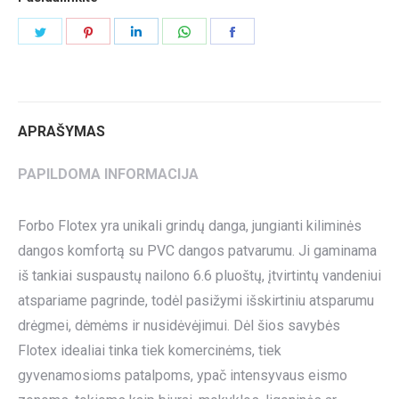
Share
Share
Share
Share
Share
on
on
on
on
on
Twitter
Pinterest
LinkedIn
WhatsApp
Facebook
APRAŠYMAS
PAPILDOMA INFORMACIJA
Forbo Flotex yra unikali grindų danga, jungianti kiliminės
dangos komfortą su PVC dangos patvarumu. Ji gaminama
iš tankiai suspaustų nailono 6.6 pluoštų, įtvirtintų vandeniui
atspariame pagrinde, todėl pasižymi išskirtiniu atsparumu
drėgmei, dėmėms ir nusidėvėjimui. Dėl šios savybės
Flotex idealiai tinka tiek komercinėms, tiek
gyvenamosioms patalpoms, ypač intensyvaus eismo