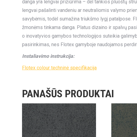
danga yra lengvai prižiūrima – dėl tankios pluoštų str
lengvai pašalinti vandeniu ar neutraliomis valymo pri
savybėmis, todėl sumažina triukšmo lygį patalpose. Flo
žmonėms tinkama danga. Platus dizaino ir spalvų pasirin
o inovatyvios gamybos technologijos suteikia galimybę 
pasirinkimas, nes Flotex gamyboje naudojamos perdir
Instaliavimo instrukcija:
Flotex colour techninė specifikacija
PANAŠŪS PRODUKTAI