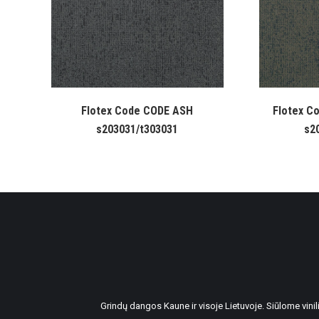
Flotex Code CODE ASH
Flotex C
s203031/t303031
s2
Grindų dangos Kaune ir visoje Lietuvoje. Siūlome vin