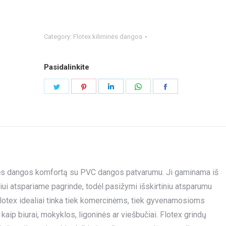
Category:
Flotex kiliminės dangos
Pasidalinkite
Share
Share
Share
Share
Share
on
on
on
on
on
Twitter
Pinterest
LinkedIn
WhatsApp
Facebook
iminės dangos komfortą su PVC dangos patvarumu. Ji gaminama iš
niui atspariame pagrinde, todėl pasižymi išskirtiniu atsparumu
lotex idealiai tinka tiek komercinėms, tiek gyvenamosioms
p biurai, mokyklos, ligoninės ar viešbučiai. Flotex grindų