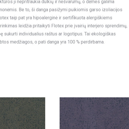
uktūros ji nepritraukia dulkių ir nešvarumų, o dėmes galima
emonėmis. Be to, ši danga pasižymi puikiomis garso izoliacijos
tex taip pat yra hipoalerginė ir sertifikuota alergiškiems
kimas leidžia pritaikyti Flotex prie įvairių interjero sprendimų,
sukurti individualius raštus ar logotipus. Tai ekologiškas
btos medžiagos, o pati danga yra 100 % perdirbama.