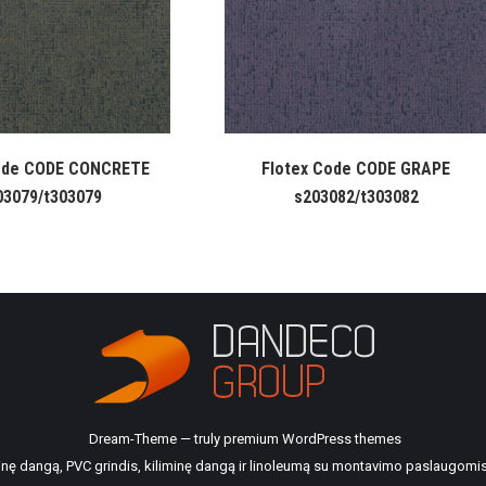
ode CODE CONCRETE
Flotex Code CODE GRAPE
03079/t303079
s203082/t303082
Dream-Theme — truly
premium WordPress themes
ilinę dangą, PVC grindis, kiliminę dangą ir linoleumą su montavimo paslaugomis