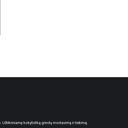
. Užtikriniamę kokybišką grindų montavimą ir tiekimą.