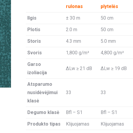
rulonas
plytelės
Ilgis
± 30 m
50 cm
Plotis
2.0 m
50 cm
Storis
4.3 mm
5.0 mm
Svoris
1,800 g/m²
4,800 g/m²
Garso
ΔLw ≥ 21 dB
ΔLw ≥ 19 dB
izoliacija
Atsparumo
nusidėvėjimui
33
33
klasė
Degumo klasė
Bfl – S1
Bfl – S1
Produkto tipas
Klijuojamas
Klijuojamas