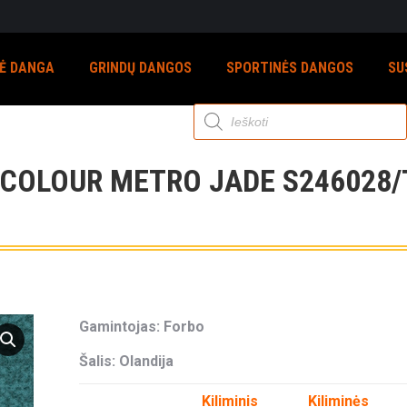
NĖ DANGA
GRINDŲ DANGOS
SPORTINĖS DANGOS
SU
Products
search
 COLOUR METRO JADE S246028/
Gamintojas: Forbo
Šalis: Olandija
Kiliminis
Kiliminės