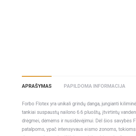
APRAŠYMAS
PAPILDOMA INFORMACIJA
Forbo Flotex yra unikali grindų danga, jungianti kil
tankiai suspaustų nailono 6.6 pluoštų, įtvirtintų vande
drėgmei, dėmėms ir nusidėvėjimui. Dėl šios savybės F
patalpoms, ypač intensyvaus eismo zonoms, tokioms kai