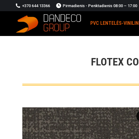
+370 644 13366
Pirmadienis - Penktadienis 08:00 – 17:00
PVC LENTELĖS-VINILI
FLOTEX C