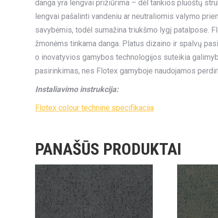
danga yra lengvai prižiūrima – dėl tankios pluoštų str
lengvai pašalinti vandeniu ar neutraliomis valymo pri
savybėmis, todėl sumažina triukšmo lygį patalpose. Flo
žmonėms tinkama danga. Platus dizaino ir spalvų pasirin
o inovatyvios gamybos technologijos suteikia galimybę 
pasirinkimas, nes Flotex gamyboje naudojamos perdir
Instaliavimo instrukcija:
Flotex colour techninė specifikacija
PANAŠŪS PRODUKTAI