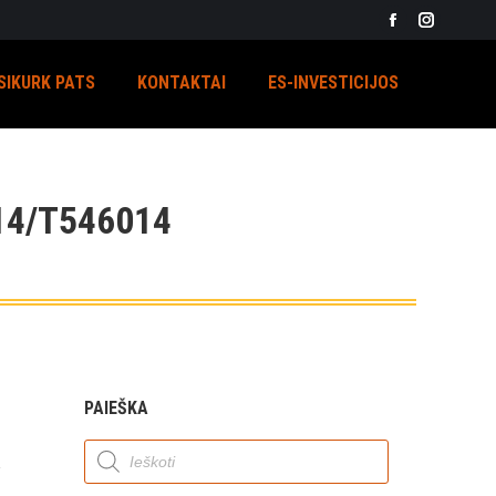
Facebook
Instagra
page
page
SIKURK PATS
KONTAKTAI
ES-INVESTICIJOS
opens
opens
in
in
new
new
window
window
4/T546014
PAIEŠKA
Products
search