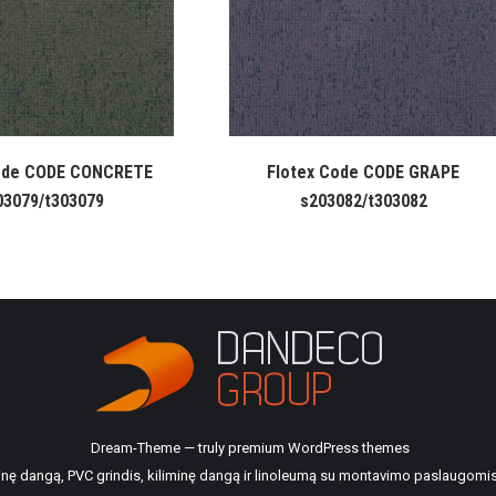
ode CODE CONCRETE
Flotex Code CODE GRAPE
03079/t303079
s203082/t303082
Dream-Theme — truly
premium WordPress themes
ilinę dangą, PVC grindis, kiliminę dangą ir linoleumą su montavimo paslaugomis