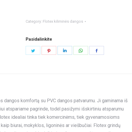
Category:
Flotex kiliminės dangos
Pasidalinkite
Share
Share
Share
Share
Share
on
on
on
on
on
Twitter
Pinterest
LinkedIn
WhatsApp
Facebook
iminės dangos komfortą su PVC dangos patvarumu. Ji gaminama iš
niui atspariame pagrinde, todėl pasižymi išskirtiniu atsparumu
lotex idealiai tinka tiek komercinėms, tiek gyvenamosioms
p biurai, mokyklos, ligoninės ar viešbučiai. Flotex grindų