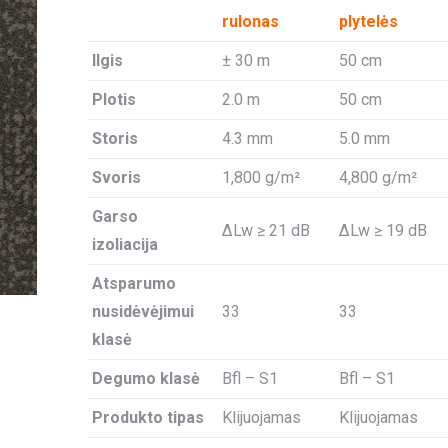
rulonas
plytelės
Ilgis
± 30 m
50 cm
Plotis
2.0 m
50 cm
Storis
4.3 mm
5.0 mm
Svoris
1,800 g/m²
4,800 g/m²
Garso
ΔLw ≥ 21 dB
ΔLw ≥ 19 dB
izoliacija
Atsparumo
nusidėvėjimui
33
33
klasė
Degumo klasė
Bfl – S1
Bfl – S1
Produkto tipas
Klijuojamas
Klijuojamas