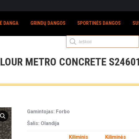
NĖ DANGA
GRINDŲ DANGOS
SPORTINĖS DANGOS
SU
Products
search
OLOUR METRO CONCRETE S24601
Gamintojas: Forbo
Šalis: Olandija
Kiliminis
Kiliminės