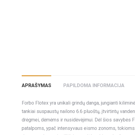
APRAŠYMAS
PAPILDOMA INFORMACIJA
Forbo Flotex yra unikali grindų danga, jungianti kil
tankiai suspaustų nailono 6.6 pluoštų, įtvirtintų vande
drėgmei, dėmėms ir nusidėvėjimui. Dėl šios savybės F
patalpoms, ypač intensyvaus eismo zonoms, tokioms kai