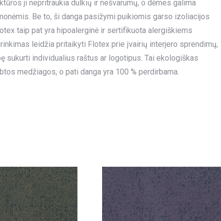
uktūros ji nepritraukia dulkių ir nešvarumų, o dėmes galima
emonėmis. Be to, ši danga pasižymi puikiomis garso izoliacijos
tex taip pat yra hipoalerginė ir sertifikuota alergiškiems
kimas leidžia pritaikyti Flotex prie įvairių interjero sprendimų,
sukurti individualius raštus ar logotipus. Tai ekologiškas
btos medžiagos, o pati danga yra 100 % perdirbama.