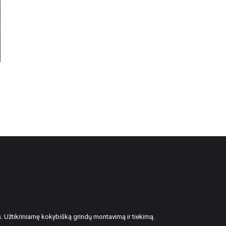
. Užtikriniamę kokybišką grindų montavimą ir tiekimą.