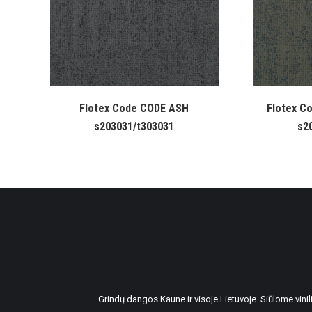
Flotex Code CODE ASH
Flotex C
s203031/t303031
s2
Grindų dangos Kaune ir visoje Lietuvoje. Siūlome vin