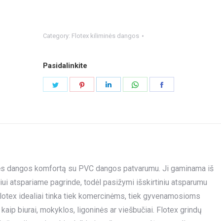
Category:
Flotex kiliminės dangos
Pasidalinkite
Share
Share
Share
Share
Share
on
on
on
on
on
Twitter
Pinterest
LinkedIn
WhatsApp
Facebook
iminės dangos komfortą su PVC dangos patvarumu. Ji gaminama iš
niui atspariame pagrinde, todėl pasižymi išskirtiniu atsparumu
lotex idealiai tinka tiek komercinėms, tiek gyvenamosioms
p biurai, mokyklos, ligoninės ar viešbučiai. Flotex grindų