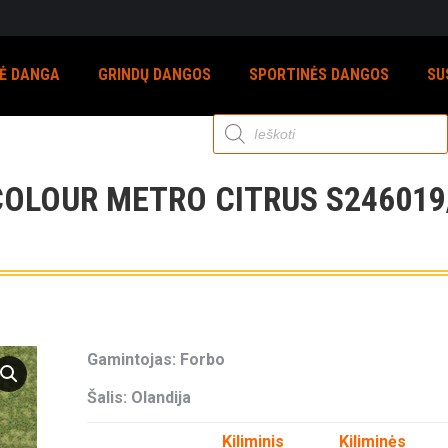
NĖ DANGA
GRINDŲ DANGOS
SPORTINĖS DANGOS
SU
Products
search
COLOUR METRO CITRUS S246019
Gamintojas: Forbo
Šalis: Olandija
Kiliminis
Kiliminės