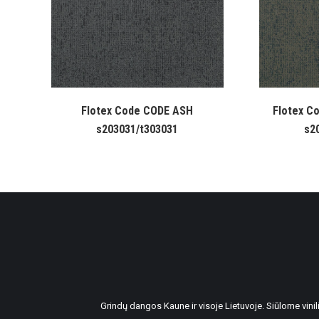
Flotex Code CODE ASH
Flotex C
s203031/t303031
s2
Grindų dangos Kaune ir visoje Lietuvoje. Siūlome vin