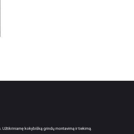
. Užtikriniamę kokybišką grindų montavimą ir tiekimą.