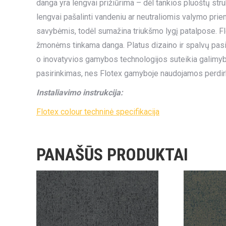
danga yra lengvai prižiūrima – dėl tankios pluoštų str
lengvai pašalinti vandeniu ar neutraliomis valymo pri
savybėmis, todėl sumažina triukšmo lygį patalpose. Flo
žmonėms tinkama danga. Platus dizaino ir spalvų pasirin
o inovatyvios gamybos technologijos suteikia galimybę 
pasirinkimas, nes Flotex gamyboje naudojamos perdir
Instaliavimo instrukcija:
Flotex colour techninė specifikacija
PANAŠŪS PRODUKTAI