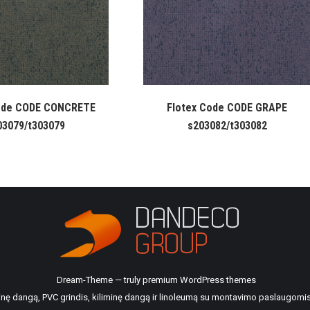
ode CODE CONCRETE
Flotex Code CODE GRAPE
03079/t303079
s203082/t303082
Dream-Theme — truly
premium WordPress themes
ilinę dangą, PVC grindis, kiliminę dangą ir linoleumą su montavimo paslaugomis