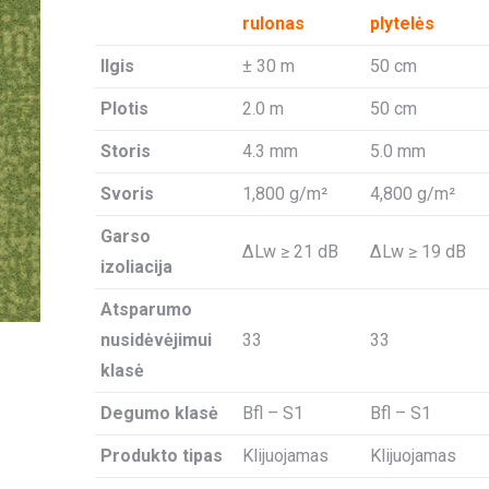
rulonas
plytelės
Ilgis
± 30 m
50 cm
Plotis
2.0 m
50 cm
Storis
4.3 mm
5.0 mm
Svoris
1,800 g/m²
4,800 g/m²
Garso
ΔLw ≥ 21 dB
ΔLw ≥ 19 dB
izoliacija
Atsparumo
nusidėvėjimui
33
33
klasė
Degumo klasė
Bfl – S1
Bfl – S1
Produkto tipas
Klijuojamas
Klijuojamas