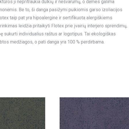
uktūros ji nepritraukia dulkių ir nešvarumų, o dėmes galima
emonėmis. Be to, ši danga pasižymi puikiomis garso izoliacijos
tex taip pat yra hipoalerginė ir sertifikuota alergiškiems
kimas leidžia pritaikyti Flotex prie įvairių interjero sprendimų,
sukurti individualius raštus ar logotipus. Tai ekologiškas
btos medžiagos, o pati danga yra 100 % perdirbama.