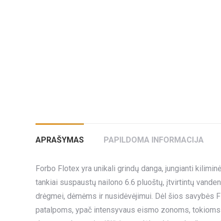
APRAŠYMAS
PAPILDOMA INFORMACIJA
Forbo Flotex yra unikali grindų danga, jungianti kil
tankiai suspaustų nailono 6.6 pluoštų, įtvirtintų vande
drėgmei, dėmėms ir nusidėvėjimui. Dėl šios savybės F
patalpoms, ypač intensyvaus eismo zonoms, tokioms kai