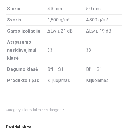
Storis
4.3 mm
5.0 mm
Svoris
1,800 g/m²
4,800 g/m²
Garso izoliacija
ΔLw ≥ 21 dB
ΔLw ≥ 19 dB
Atsparumo
nusidėvėjimui
33
33
klasė
Degumo klasė
Bfl – S1
Bfl – S1
Produkto tipas
Klijuojamas
Klijuojamas
Category:
Flotex kiliminės dangos
Pasidalinkite