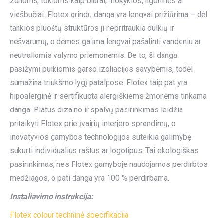
zonoms, tokioms kaip biurai, mokyklos, ligoninės ar
viešbučiai. Flotex grindų danga yra lengvai prižiūrima – dėl
tankios pluoštų struktūros ji nepritraukia dulkių ir
nešvarumų, o dėmes galima lengvai pašalinti vandeniu ar
neutraliomis valymo priemonėmis. Be to, ši danga
pasižymi puikiomis garso izoliacijos savybėmis, todėl
sumažina triukšmo lygį patalpose. Flotex taip pat yra
hipoalerginė ir sertifikuota alergiškiems žmonėms tinkama
danga. Platus dizaino ir spalvų pasirinkimas leidžia
pritaikyti Flotex prie įvairių interjero sprendimų, o
inovatyvios gamybos technologijos suteikia galimybę
sukurti individualius raštus ar logotipus. Tai ekologiškas
pasirinkimas, nes Flotex gamyboje naudojamos perdirbtos
medžiagos, o pati danga yra 100 % perdirbama.
Instaliavimo instrukcija:
Flotex colour techninė specifikacija