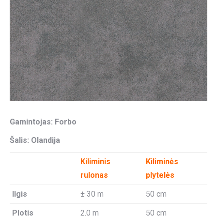
Gamintojas: Forbo
Šalis: Olandija
Kiliminis
Kiliminės
rulonas
plytelės
Ilgis
± 30 m
50 cm
Plotis
2.0 m
50 cm