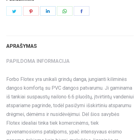
Share
Share
Share
Share
Share
on
on
on
on
on
Twitter
Pinterest
LinkedIn
WhatsApp
Facebook
APRAŠYMAS
PAPILDOMA INFORMACIJA
Forbo Flotex yra unikali grindų danga, jungianti kiliminės
dangos komfortą su PVC dangos patvarumu. Ji gaminama
iš tankiai suspaustų nailono 6.6 pluoštų, įtvirtintų vandeniui
atspariame pagrinde, todėl pasižymi išskirtiniu atsparumu
drėgmei, dėmėms ir nusidėvėjimui. Dėl šios savybės
Flotex idealiai tinka tiek komercinėms, tiek
gyvenamosioms patalpoms, ypač intensyvaus eismo