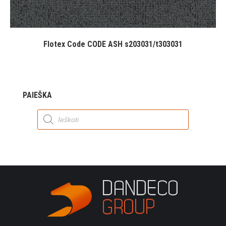
Flotex Code CODE ASH s203031/t303031
PAIEŠKA
Products
search