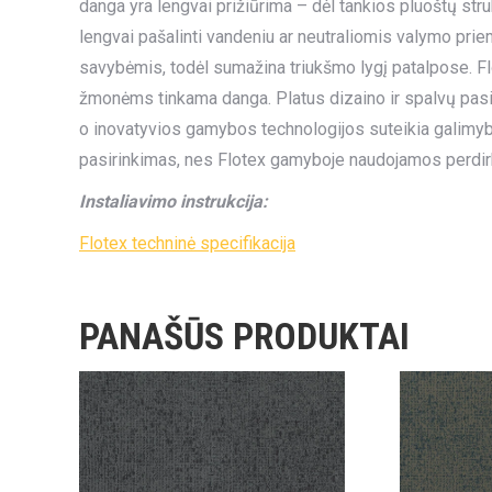
danga yra lengvai prižiūrima – dėl tankios pluoštų str
lengvai pašalinti vandeniu ar neutraliomis valymo pri
savybėmis, todėl sumažina triukšmo lygį patalpose. Flo
žmonėms tinkama danga. Platus dizaino ir spalvų pasirin
o inovatyvios gamybos technologijos suteikia galimybę 
pasirinkimas, nes Flotex gamyboje naudojamos perdir
Instaliavimo instrukcija:
Flotex techninė specifikacija
PANAŠŪS PRODUKTAI