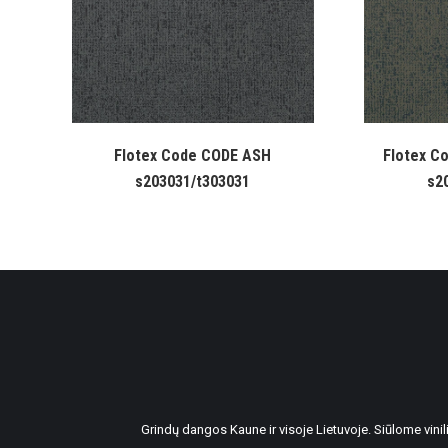
Flotex Code CODE ASH
Flotex C
s203031/t303031
s2
Grindų dangos Kaune ir visoje Lietuvoje. Siūlome vin