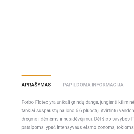
APRAŠYMAS
PAPILDOMA INFORMACIJA
Forbo Flotex yra unikali grindų danga, jungianti kil
tankiai suspaustų nailono 6.6 pluoštų, įtvirtintų vande
drėgmei, dėmėms ir nusidėvėjimui. Dėl šios savybės F
patalpoms, ypač intensyvaus eismo zonoms, tokioms kai