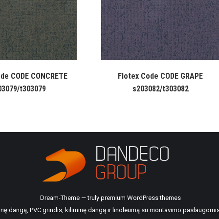
ode CODE CONCRETE
Flotex Code CODE GRAPE
03079/t303079
s203082/t303082
Dream-Theme — truly
premium WordPress themes
ilinę dangą, PVC grindis, kiliminę dangą ir linoleumą su montavimo paslaugomis