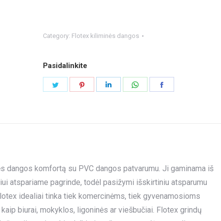
Category:
Flotex kiliminės dangos
Pasidalinkite
Share
Share
Share
Share
Share
on
on
on
on
on
Twitter
Pinterest
LinkedIn
WhatsApp
Facebook
iminės dangos komfortą su PVC dangos patvarumu. Ji gaminama iš
niui atspariame pagrinde, todėl pasižymi išskirtiniu atsparumu
lotex idealiai tinka tiek komercinėms, tiek gyvenamosioms
p biurai, mokyklos, ligoninės ar viešbučiai. Flotex grindų