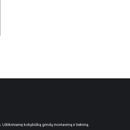
. Užtikriniamę kokybišką grindų montavimą ir tiekimą.