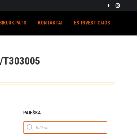
Facebook
Instagra
page
page
SIKURK PATS
KONTAKTAI
ES-INVESTICIJOS
opens
opens
in
in
new
new
window
window
/T303005
PAIEŠKA
Products
search