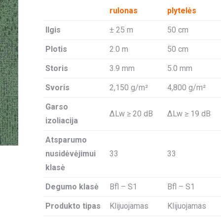
rulonas
plytelės
Ilgis
± 25 m
50 cm
Plotis
2.0 m
50 cm
Storis
3.9 mm
5.0 mm
Svoris
2,150 g/m²
4,800 g/m²
Garso
ΔLw ≥ 20 dB
ΔLw ≥ 19 dB
izoliacija
Atsparumo
nusidėvėjimui
33
33
klasė
Degumo klasė
Bfl – S1
Bfl – S1
Produkto tipas
Klijuojamas
Klijuojamas