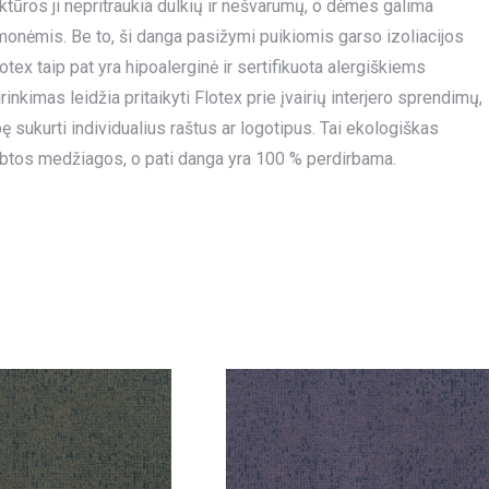
uktūros ji nepritraukia dulkių ir nešvarumų, o dėmes galima
emonėmis. Be to, ši danga pasižymi puikiomis garso izoliacijos
tex taip pat yra hipoalerginė ir sertifikuota alergiškiems
kimas leidžia pritaikyti Flotex prie įvairių interjero sprendimų,
sukurti individualius raštus ar logotipus. Tai ekologiškas
btos medžiagos, o pati danga yra 100 % perdirbama.