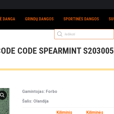
NĖ DANGA
GRINDŲ DANGOS
SPORTINĖS DANGOS
SU
Products
search
CODE CODE SPEARMINT S203005
Gamintojas: Forbo
Šalis: Olandija
Kiliminis
Kiliminės