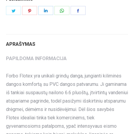
Share
Share
Share
Share
Share
on
on
on
on
on
Twitter
Pinterest
LinkedIn
WhatsApp
Facebook
APRAŠYMAS
PAPILDOMA INFORMACIJA
Forbo Flotex yra unikali grindų danga, jungianti kiliminės
dangos komfortą su PVC dangos patvarumu. Ji gaminama
iš tankiai suspaustų nailono 6.6 pluoštų, įtvirtintų vandeniui
atspariame pagrinde, todėl pasižymi išskirtiniu atsparumu
drėgmei, dėmėms ir nusidėvėjimui. Dėl šios savybės
Flotex idealiai tinka tiek komercinėms, tiek
gyvenamosioms patalpoms, ypač intensyvaus eismo