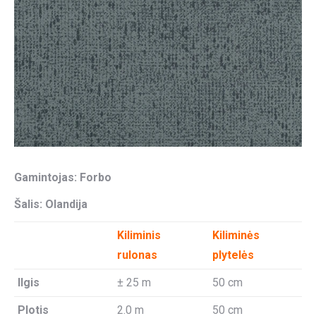
Gamintojas: Forbo
Šalis: Olandija
Kiliminis
Kiliminės
rulonas
plytelės
Ilgis
± 25 m
50 cm
Plotis
2.0 m
50 cm