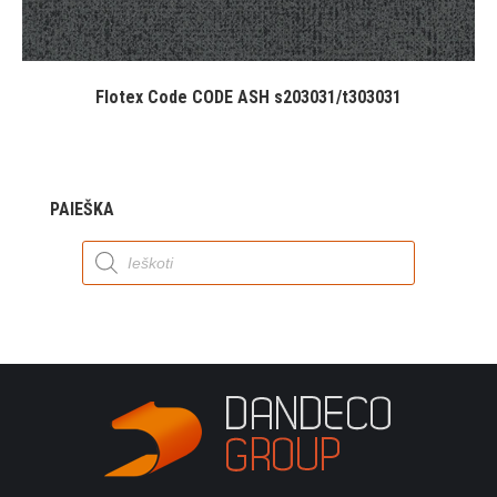
Flotex Code CODE ASH s203031/t303031
PAIEŠKA
Products
search