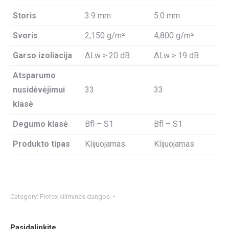
Storis
3.9 mm
5.0 mm
Svoris
2,150 g/m²
4,800 g/m²
Garso izoliacija
ΔLw ≥ 20 dB
ΔLw ≥ 19 dB
Atsparumo
nusidėvėjimui
33
33
klasė
Degumo klasė
Bfl – S1
Bfl – S1
Produkto tipas
Klijuojamas
Klijuojamas
Category:
Flotex kiliminės dangos
Pasidalinkite