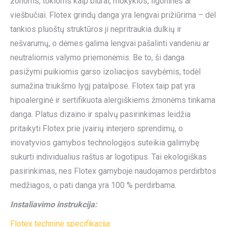
zonoms, tokioms kaip biurai, mokyklos, ligoninės ar
viešbučiai. Flotex grindų danga yra lengvai prižiūrima – dėl
tankios pluoštų struktūros ji nepritraukia dulkių ir
nešvarumų, o dėmes galima lengvai pašalinti vandeniu ar
neutraliomis valymo priemonėmis. Be to, ši danga
pasižymi puikiomis garso izoliacijos savybėmis, todėl
sumažina triukšmo lygį patalpose. Flotex taip pat yra
hipoalerginė ir sertifikuota alergiškiems žmonėms tinkama
danga. Platus dizaino ir spalvų pasirinkimas leidžia
pritaikyti Flotex prie įvairių interjero sprendimų, o
inovatyvios gamybos technologijos suteikia galimybę
sukurti individualius raštus ar logotipus. Tai ekologiškas
pasirinkimas, nes Flotex gamyboje naudojamos perdirbtos
medžiagos, o pati danga yra 100 % perdirbama.
Instaliavimo instrukcija:
Flotex techninė specifikacija