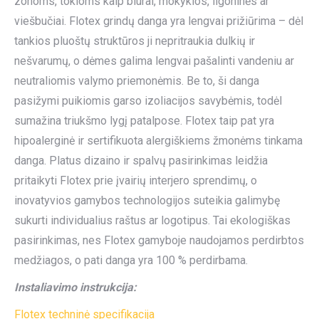
zonoms, tokioms kaip biurai, mokyklos, ligoninės ar
viešbučiai. Flotex grindų danga yra lengvai prižiūrima – dėl
tankios pluoštų struktūros ji nepritraukia dulkių ir
nešvarumų, o dėmes galima lengvai pašalinti vandeniu ar
neutraliomis valymo priemonėmis. Be to, ši danga
pasižymi puikiomis garso izoliacijos savybėmis, todėl
sumažina triukšmo lygį patalpose. Flotex taip pat yra
hipoalerginė ir sertifikuota alergiškiems žmonėms tinkama
danga. Platus dizaino ir spalvų pasirinkimas leidžia
pritaikyti Flotex prie įvairių interjero sprendimų, o
inovatyvios gamybos technologijos suteikia galimybę
sukurti individualius raštus ar logotipus. Tai ekologiškas
pasirinkimas, nes Flotex gamyboje naudojamos perdirbtos
medžiagos, o pati danga yra 100 % perdirbama.
Instaliavimo instrukcija:
Flotex techninė specifikacija