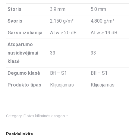
Storis
3.9 mm
5.0 mm
Svoris
2,150 g/m²
4,800 g/m²
Garso izoliacija
ΔLw ≥ 20 dB
ΔLw ≥ 19 dB
Atsparumo
nusidėvėjimui
33
33
klasė
Degumo klasė
Bfl – S1
Bfl – S1
Produkto tipas
Klijuojamas
Klijuojamas
Category:
Flotex kiliminės dangos
Pasidalinkite