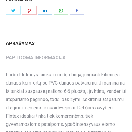
Share
Share
Share
Share
Share
on
on
on
on
on
Twitter
Pinterest
LinkedIn
WhatsApp
Facebook
APRAŠYMAS
PAPILDOMA INFORMACIJA
Forbo Flotex yra unikali grindų danga, jungianti kiliminės
dangos komfortą su PVC dangos patvarumu. Ji gaminama
iš tankiai suspaustų nailono 6.6 pluoštų, įtvirtintų vandeniui
atspariame pagrinde, todėl pasižymi išskirtiniu atsparumu
drėgmei, dėmėms ir nusidėvėjimui. Dėl šios savybės
Flotex idealiai tinka tiek komercinėms, tiek
gyvenamosioms patalpoms, ypač intensyvaus eismo