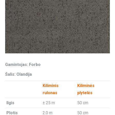
Gamintojas: Forbo
Šalis: Olandija
Kiliminis
Kiliminės
rulonas
plytelės
Ilgis
± 25 m
50 cm
Plotis
2.0 m
50 cm