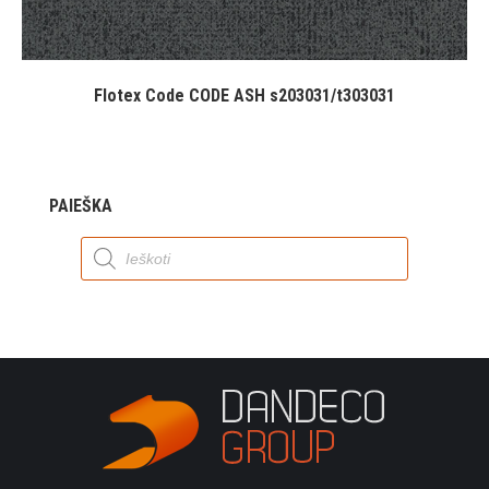
Flotex Code CODE ASH s203031/t303031
PAIEŠKA
Products
search