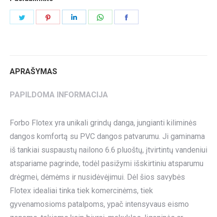
Share
Share
Share
Share
Share
on
on
on
on
on
Twitter
Pinterest
LinkedIn
WhatsApp
Facebook
APRAŠYMAS
PAPILDOMA INFORMACIJA
Forbo Flotex yra unikali grindų danga, jungianti kiliminės
dangos komfortą su PVC dangos patvarumu. Ji gaminama
iš tankiai suspaustų nailono 6.6 pluoštų, įtvirtintų vandeniui
atspariame pagrinde, todėl pasižymi išskirtiniu atsparumu
drėgmei, dėmėms ir nusidėvėjimui. Dėl šios savybės
Flotex idealiai tinka tiek komercinėms, tiek
gyvenamosioms patalpoms, ypač intensyvaus eismo