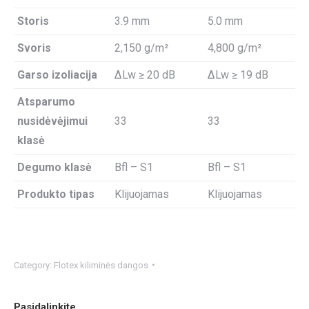
Storis
3.9 mm
5.0 mm
Svoris
2,150 g/m²
4,800 g/m²
Garso izoliacija
ΔLw ≥ 20 dB
ΔLw ≥ 19 dB
Atsparumo
nusidėvėjimui
33
33
klasė
Degumo klasė
Bfl – S1
Bfl – S1
Produkto tipas
Klijuojamas
Klijuojamas
Category:
Flotex kiliminės dangos
Pasidalinkite