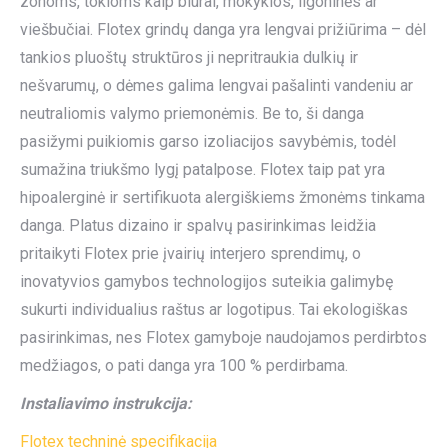
zonoms, tokioms kaip biurai, mokyklos, ligoninės ar
viešbučiai. Flotex grindų danga yra lengvai prižiūrima – dėl
tankios pluoštų struktūros ji nepritraukia dulkių ir
nešvarumų, o dėmes galima lengvai pašalinti vandeniu ar
neutraliomis valymo priemonėmis. Be to, ši danga
pasižymi puikiomis garso izoliacijos savybėmis, todėl
sumažina triukšmo lygį patalpose. Flotex taip pat yra
hipoalerginė ir sertifikuota alergiškiems žmonėms tinkama
danga. Platus dizaino ir spalvų pasirinkimas leidžia
pritaikyti Flotex prie įvairių interjero sprendimų, o
inovatyvios gamybos technologijos suteikia galimybę
sukurti individualius raštus ar logotipus. Tai ekologiškas
pasirinkimas, nes Flotex gamyboje naudojamos perdirbtos
medžiagos, o pati danga yra 100 % perdirbama.
Instaliavimo instrukcija:
Flotex techninė specifikacija