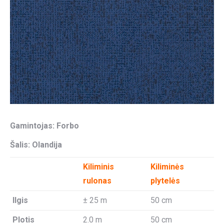
Gamintojas: Forbo
Šalis: Olandija
Kiliminis
Kiliminės
rulonas
plytelės
Ilgis
± 25 m
50 cm
Plotis
2.0 m
50 cm