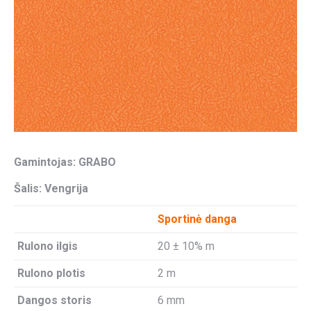
Gamintojas: GRABO
Šalis: Vengrija
Sportinė danga
Rulono ilgis
20 ± 10% m
Rulono plotis
2 m
Dangos storis
6 mm