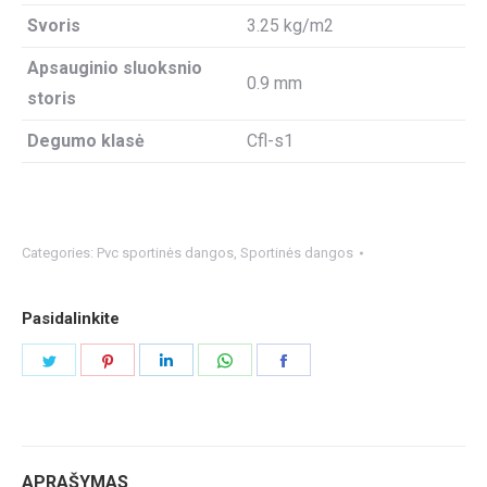
Svoris
3.25 kg/m2
Apsauginio sluoksnio
0.9 mm
storis
Degumo klasė
Cfl-s1
Categories:
Pvc sportinės dangos
,
Sportinės dangos
Pasidalinkite
Share
Share
Share
Share
Share
on
on
on
on
on
Twitter
Pinterest
LinkedIn
WhatsApp
Facebook
APRAŠYMAS