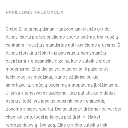
PAPILDOMA INFORMACIJA
Grabo Elite grindų danga –tai premium klasės grindų
danga, skirta profesionalioms sporto salėms, treniruočių
centrams ir aukštus standartus atitinkančioms erdvėms. Ši
danga išsiskiria išskirtiniu patvarumu, neslystančiu
paviršiumi ir elegantišku dizainu, kuris suteikia erdvei
modernumo. Elite danga yra pagaminta iš pažangios
technologijos medžiagų, kurios užtikrina puikią
amortizaciją, smūgių sugėrimą ir atsparumą įbrėžimams.
Ji tinka intensyviam naudojimui, taip pat atlaiko didelius
svorius, todėl yra idealus pasirinkimas treniruoklių
zonoms ir jėgos sportui. Danga atspari drėgmei, purvui bei
chemikalams, todėl ją lengva prižiūrėti ir išlaikyti
reprezentatyvią išvaizdą. Elite grindys suteikia tiek