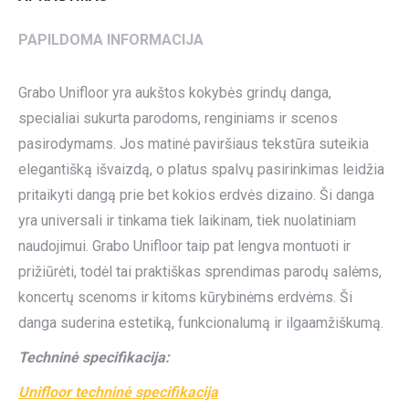
PAPILDOMA INFORMACIJA
Grabo Unifloor yra aukštos kokybės grindų danga,
specialiai sukurta parodoms, renginiams ir scenos
pasirodymams. Jos matinė paviršiaus tekstūra suteikia
elegantišką išvaizdą, o platus spalvų pasirinkimas leidžia
pritaikyti dangą prie bet kokios erdvės dizaino. Ši danga
yra universali ir tinkama tiek laikinam, tiek nuolatiniam
naudojimui. Grabo Unifloor taip pat lengva montuoti ir
prižiūrėti, todėl tai praktiškas sprendimas parodų salėms,
koncertų scenoms ir kitoms kūrybinėms erdvėms. Ši
danga suderina estetiką, funkcionalumą ir ilgaamžiškumą.
Techninė specifikacija:
Unifloor techninė specifikacija