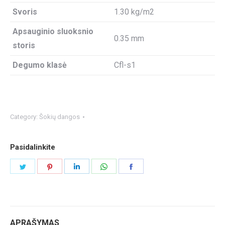
Svoris
1.30 kg/m2
Apsauginio sluoksnio
0.35 mm
storis
Degumo klasė
Cfl-s1
Category:
Šokių dangos
Pasidalinkite
Share
Share
Share
Share
Share
on
on
on
on
on
Twitter
Pinterest
LinkedIn
WhatsApp
Facebook
APRAŠYMAS