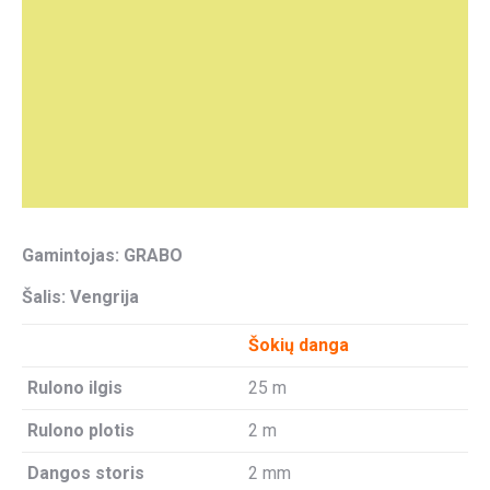
Gamintojas: GRABO
Šalis: Vengrija
Šokių danga
Rulono ilgis
25 m
Rulono plotis
2 m
Dangos storis
2 mm