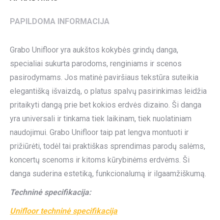
PAPILDOMA INFORMACIJA
Grabo Unifloor yra aukštos kokybės grindų danga,
specialiai sukurta parodoms, renginiams ir scenos
pasirodymams. Jos matinė paviršiaus tekstūra suteikia
elegantišką išvaizdą, o platus spalvų pasirinkimas leidžia
pritaikyti dangą prie bet kokios erdvės dizaino. Ši danga
yra universali ir tinkama tiek laikinam, tiek nuolatiniam
naudojimui. Grabo Unifloor taip pat lengva montuoti ir
prižiūrėti, todėl tai praktiškas sprendimas parodų salėms,
koncertų scenoms ir kitoms kūrybinėms erdvėms. Ši
danga suderina estetiką, funkcionalumą ir ilgaamžiškumą.
Techninė specifikacija:
Unifloor techninė specifikacija