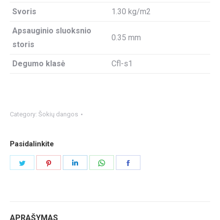
Svoris
1.30 kg/m2
Apsauginio sluoksnio
0.35 mm
storis
Degumo klasė
Cfl-s1
Category:
Šokių dangos
Pasidalinkite
Share
Share
Share
Share
Share
on
on
on
on
on
Twitter
Pinterest
LinkedIn
WhatsApp
Facebook
APRAŠYMAS