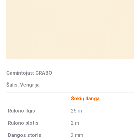
Gamintojas: GRABO
Šalis: Vengrija
Šokių danga
Rulono ilgis
25 m
Rulono plotis
2 m
Dangos storis
2 mm